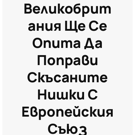
Великобрит
Ания Ще Се
Опита Да
Поправи
Скъсаните
Нишки С
Европейския
Съюз