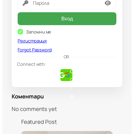
Вход
Запомни ме
Регистрация
Forgot Password
G
OR
o
Connect with:
o
g
l
e
Коментари
No comments yet
Featured Post