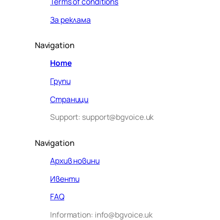
Terms of conditions
За реклама
Navigation
Home
Групи
Страници
Support: support@bgvoice.uk
Navigation
Архив новини
Ивенти
Здравейте! Аз съм Алекс –
FAQ
виртуалният помощник на BG
Information: info@bgvoice.uk
VOICE UK. С какво мога да