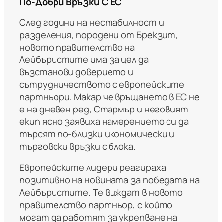
По-Добри Връзки С ЕС
След години на нестабилност и
разделения, породени от Брекзит,
новото правителство на
Лейбъристите има за цел да
възстанови доверието и
сътрудничеството с европейските
партньори. Макар че връщането в ЕС не
е на дневен ред, Стармър и неговият
екип ясно заявиха намерението си да
търсят по-близки икономически и
търговски връзки с блока.
Европейските лидери реагираха
позитивно на новината за победата на
Лейбъристите. Те виждат в новото
правителство партньор, с който
могат да работят за укрепване на