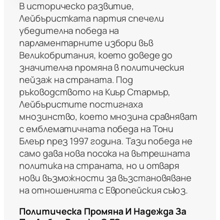
В историческо развитие,
Лейбъристката партия спечели
убедителна победа на
парламентарните избори във
Великобритания, което доведе до
значителна промяна в политическия
пейзаж на страната. Под
ръководството на Киър Стармър,
Лейбъристите постигнаха
мнозинство, което мнозина сравняват
с емблематичната победа на Тони
Блеър през 1997 година. Тази победа не
само дава нова посока на вътрешната
политика на страната, но и отваря
нови възможности за възстановяване
на отношенията с Европейския съюз.
Политическа Промяна И Надежда За