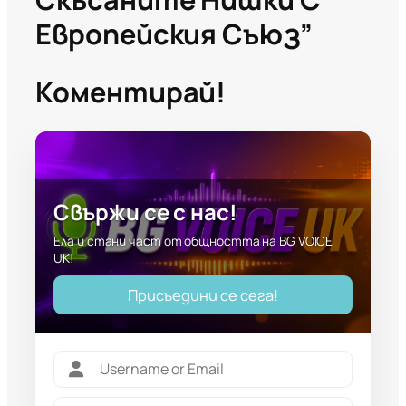
Европейския Съюз”
Коментирай!
Свържи се с нас!
Ела и стани част от общността на BG VOICE
UK!
Присъедини се сега!