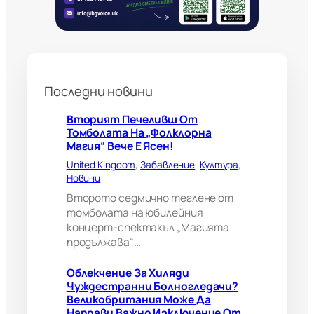
н
и
б
о
л
н
Последни новини
о
г
л
Вторият Печеливш От
е
Томболата На „Фолклорна
д
Магия“ Вече Е Ясен!
а
United Kingdom
, 
Забавление
, 
Култура
, 
ч
Новини
и
?
Второто седмично теглене от
В
томболата на юбилейния
е
концерт-спектакъл „Магията
л
продължава“…
и
к
Облекчение За Хиляди
о
Чуждестранни Болногледачи?
б
Великобритания Може Да
р
Направи Важно Изключение От