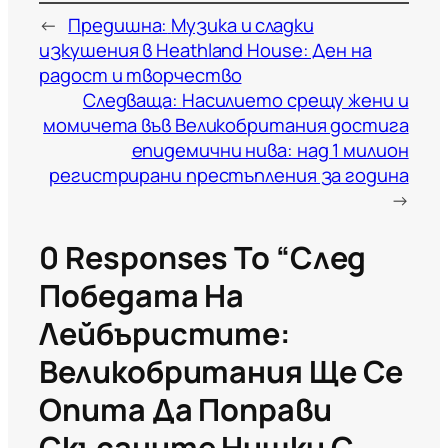
←
Предишна:
Музика и сладки
изкушения в Heathland House: Ден на
радост и творчество
Следваща:
Насилието срещу жени и
момичета във Великобритания достига
епидемични нива: над 1 милион
регистрирани престъпления за година
→
0 Responses To “След
Победата На
Лейбъристите:
Великобритания Ще Се
Опита Да Поправи
Скъсаните Нишки С