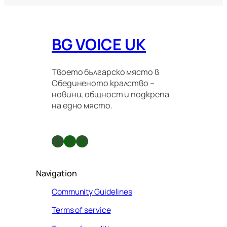
ц
и
о
BG VOICE UK
н
н
и
п
Твоето българско място в
р
Обединеното кралство –
а
новини, общност и подкрепа
в
на едно място.
и
л
а
Facebook
X
GitHub
Navigation
Community Guidelines
Terms of service