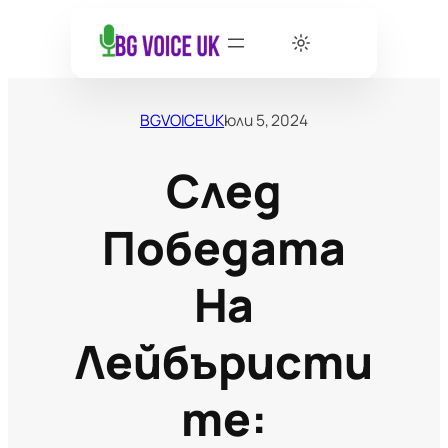
BGVOICEUK
юли 5, 2024
След
Победата
На
Лейбъристи
Те: