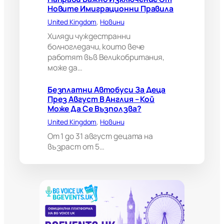
и
Новите Имиграционни Правила
т
а
United Kingdom
, 
Новини
н
Хиляди чуждестранни
и
болногледачи, които вече
я
работят във Великобритания,
м
може да…
о
ж
е
Безплатни Автобуси За Деца
д
През Август В Англия – Кой
а
Може Да Се Възползва?
н
United Kingdom
, 
Новини
а
п
От 1 до 31 август децата на
р
възраст от 5…
а
в
и
в
а
ж
н
о