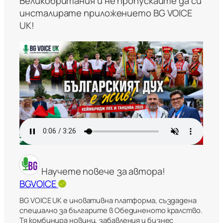
Великобритания и не пропускайте да си
инсталирате приложението BG VOICE
UK!
Научете повече за автора!
BGVOICE
BG VOICE UK е иновативна платформа, създадена
специално за българите в Обединеното кралство.
Тя комбинира новини, забавления и бизнес