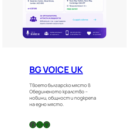
и
т
е
и
м
и
г
р
а
ц
и
о
BG VOICE UK
н
н
и
п
Твоето българско място в
р
Обединеното кралство –
а
новини, общност и подкрепа
в
на едно място.
и
л
а
Facebook
X
GitHub