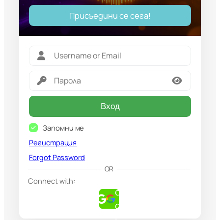
Присъедини се сега!
Вход
Запомни ме
Регистрация
Forgot Password
G
OR
o
Connect with:
o
g
l