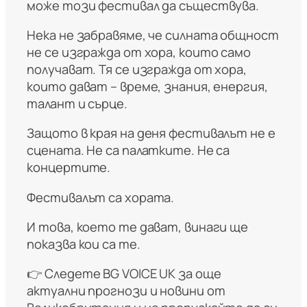
може този фестивал да съществува.
Нека не забравяме, че силната общност
не се изгражда от хора, които само
получават. Тя се изгражда от хора,
които дават – време, знания, енергия,
талант и сърце.
Защото в края на деня фестивалът не е
сцената. Не са палатките. Не са
концертите.
Фестивалът са хората.
И това, което те дават, винаги ще
показва кои са те.
👉 Следете BG VOICE UK за още
актуални прогнози и новини от