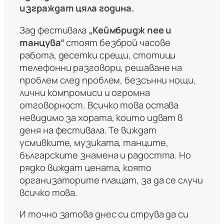
изграждат цяла година.
Зад фестивала
„Кеймбридж пее и
танцува“
стоят безброй часове
работа, десетки срещи, стотици
телефонни разговори, решаване на
проблем след проблем, безсънни нощи,
лични компромиси и огромна
отговорност. Всичко това остава
невидимо за хората, които идват в
деня на фестивала. Те виждат
усмивките, музиката, танците,
българските знамена и радостта. Но
рядко виждат цената, която
организаторите плащат, за да се случи
всичко това.
И точно затова днес си струва да си