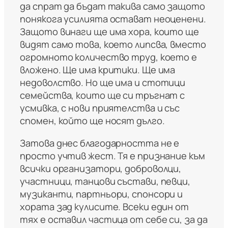
да спрат да бъдат такива само защото
понякога усилията остават неоценени.
Защото винаги ще има хора, които ще
видят само това, което липсва, вместо
огромното количество труд, което е
вложено. Ще има критики. Ще има
недоволство. Но ще има и стотици
семейства, които ще си тръгнат с
усмивка, с нови приятелства и със
спомен, който ще носят дълго.
Затова днес благодарността не е
просто учтив жест. Тя е признание към
всички организатори, доброволци,
участници, танцови състави, певци,
музиканти, партньори, спонсори и
хората зад кулисите. Всеки един от
тях е оставил частица от себе си, за да