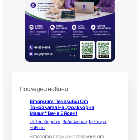
ж
д
е
с
т
р
а
н
н
и
б
о
л
н
Последни новини
о
г
л
Вторият Печеливш От
е
Томболата На „Фолклорна
д
Магия“ Вече Е Ясен!
а
United Kingdom
, 
Забавление
, 
Култура
, 
ч
Новини
и
?
Второто седмично теглене от