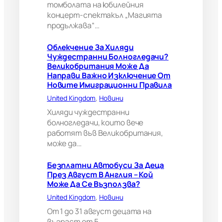
В
томболата на юбилейния
е
концерт-спектакъл „Магията
л
продължава“…
и
к
Облекчение За Хиляди
о
Чуждестранни Болногледачи?
б
Великобритания Може Да
р
Направи Важно Изключение От
и
Новите Имиграционни Правила
т
а
United Kingdom
, 
Новини
н
Хиляди чуждестранни
и
болногледачи, които вече
я
работят във Великобритания,
м
може да…
о
ж
е
Безплатни Автобуси За Деца
д
През Август В Англия – Кой
а
Може Да Се Възползва?
н
United Kingdom
, 
Новини
а
п
От 1 до 31 август децата на
р
възраст от 5…