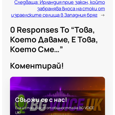
Следваща:
Ирландия прие закон, който
забранява вноса на стоки от
израелските селища в Западния бряг
→
0 Responses To “Това,
Което Даваме, Е Това,
Което Сме…”
Коментирай!
Свържи се с нас!
Ела и стани част от общността на BG VOICE
UK!