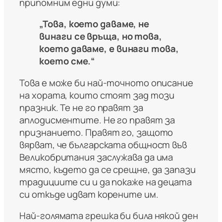
припомним едни думи:
„Това, което даваме, не
винаги се връща, но това,
което даваме, е винаги това,
което сме.“
Това е може би най-точното описание
на хората, които стоят зад този
празник. Те не го правят за
аплодисментите. Не го правят за
признанието. Правят го, защото
вярват, че българската общност във
Великобритания заслужава да има
място, където да се срещне, да запази
традициите си и да покаже на децата
си откъде идват корените им.
Най-голямата грешка би била някой ден