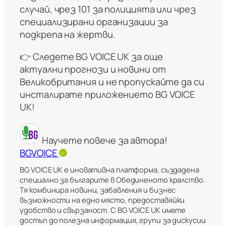
случай, чрез 101 за полицията или чрез
специализирани организации за
подкрепа на жертви.
👉 Следете BG VOICE UK за още
актуални прогнози и новини от
Великобритания и не пропускайте да си
инсталирате приложението BG VOICE
UK!
Научете повече за автора!
BGVOICE
BG VOICE UK е иновативна платформа, създадена
специално за българите в Обединеното кралство.
Тя комбинира новини, забавления и бизнес
възможности на едно място, предоставяйки
удобство и свързаност. С BG VOICE UK имате
достъп до полезна информация, групи за дискусии