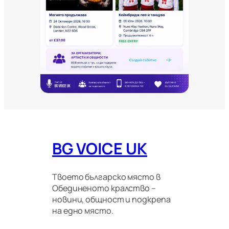
о
в
и
т
е
и
м
и
г
р
а
ц
и
о
BG VOICE UK
н
н
и
п
Твоето българско място в
р
Обединеното кралство –
а
новини, общност и подкрепа
в
на едно място.
и
л