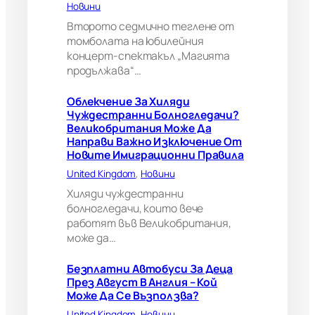
Новини
и
?
Второто седмично теглене от
В
томболата на юбилейния
е
концерт-спектакъл „Магията
л
продължава“…
и
к
Облекчение За Хиляди
о
Чуждестранни Болногледачи?
б
Великобритания Може Да
р
Направи Важно Изключение От
и
Новите Имиграционни Правила
т
а
United Kingdom
, 
Новини
н
Хиляди чуждестранни
и
болногледачи, които вече
я
работят във Великобритания,
м
може да…
о
ж
е
Безплатни Автобуси За Деца
д
През Август В Англия – Кой
а
Може Да Се Възползва?
н
United Kingdom
, 
Новини