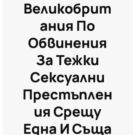
Великобрит
Ания По
Обвинения
За Тежки
Сексуални
Престъплен
Ия Срещу
Една И Съща