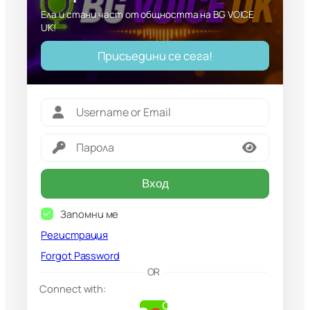
Ела и стани част от общността на BG VOICE
UK!
Присъедини се сега!
Вход
Запомни ме
Регистрация
Forgot Password
G
OR
o
Connect with:
o