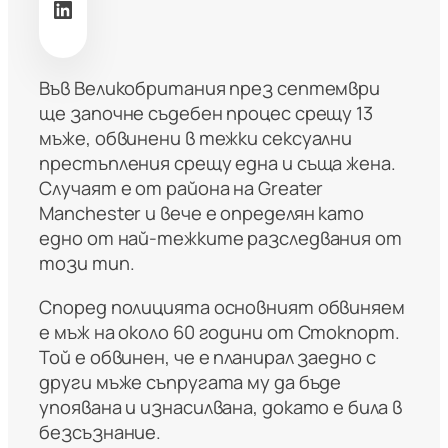
LinkedIn
Във Великобритания през септември
ще започне съдебен процес срещу 13
мъже, обвинени в тежки сексуални
престъпления срещу една и съща жена.
Случаят е от района на Greater
Manchester и вече е определян като
едно от най-тежките разследвания от
този тип.
Според полицията основният обвиняем
е мъж на около 60 години от Стокпорт.
Той е обвинен, че е планирал заедно с
други мъже съпругата му да бъде
упоявана и изнасилвана, докато е била в
безсъзнание.