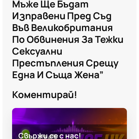
Мъже Ще Бъдат
Изправени Пред Съд
Във Великобритания
По Обвинения За Тежки
Сексуални
Престъпления Срещу
Една И Съща Жена”
Коментирай!
Свържи се с нас!