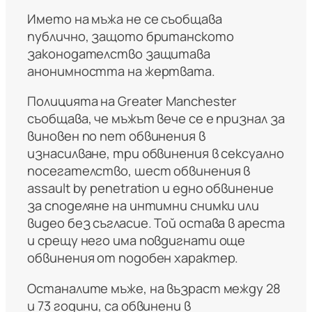
Името на мъжа не се съобщава
публично, защото британското
законодателство защитава
анонимността на жертвата.
Полицията на Greater Manchester
съобщава, че мъжът вече се е признал за
виновен по пет обвинения в
изнасилване, три обвинения в сексуално
посегателство, шест обвинения в
assault by penetration и едно обвинение
за споделяне на интимни снимки или
видео без съгласие. Той остава в ареста
и срещу него има повдигнати още
обвинения от подобен характер.
Останалите мъже, на възраст между 28
и 73 години, са обвинени в