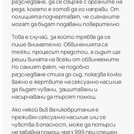
разследване, да се свърже с органите на
реда, когато е готов да го направи. От
полицията подчертават, че сигналите
могат да бъдат подавани поверително.
Това е случай, за който трябва да се
пише внимателно. Обвиненията са
тежки, процесът предстои, а съдът ще
реши вината на всеки от обвиняемите.
Но самият факт, че подобно
разследване стига до съд, показва колко
важно е жертвите на сексуално насилие
да бъдат чувани, защитавани и
насърчавани да търсят помощ.
Ако някой във Великобритания е
преживял сексуално насилие или се
чувства в опасност, може да потърси
незабавна помощ чрез 999 при спешен