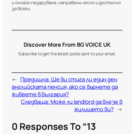
и онлайн пазаруване, направени лесно и достъпно
за всеки.
Discover More From BG VOICE UK
Subscribe to get the latest posts sent to your email.
←
Предишна:
Ще ви стига ли един ден
английската пенсия, ако се върнете да
живеете в България?
Следваща:
Може ли landlord да влезе в
жилището ви?
→
0 Responses To “13