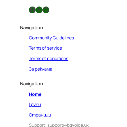
а
Facebook
X
GitHub
Navigation
Community Guidelines
Terms of service
Terms of conditions
За реклама
Navigation
Home
Групи
Страници
Support: support@bgvoice.uk