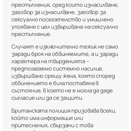
престъпления, сред които изнасилване,
заговор за изнасилване, заговор за
сексуално посегателство и умишлено
упояване с цел извършване на сексуално
престъпление.
Случаят е изключително тежък не само
заради броя на обвиняемите, а и заради
характера на твърденията –
предполагаемо системно насилие,
извършвано срещу жена, която според
обвинението е била поставяна в
състояние, в което не е могла да даде
съгласие или да се защити.
Британската полиция призовава всеки,
който има информация или
притеснения, свързани с това