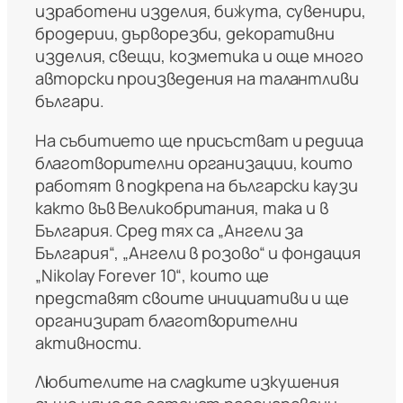
изработени изделия, бижута, сувенири,
бродерии, дърворезби, декоративни
изделия, свещи, козметика и още много
авторски произведения на талантливи
българи.
На събитието ще присъстват и редица
благотворителни организации, които
работят в подкрепа на български каузи
както във Великобритания, така и в
България. Сред тях са „Ангели за
България“, „Ангели в розово“ и фондация
„Nikolay Forever 10“, които ще
представят своите инициативи и ще
организират благотворителни
активности.
Любителите на сладките изкушения