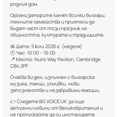
родния дом.
Организаторите канят всички българи,
техните семейства и приятели да
бъдат част от този празник на
общността, културата и традициите.
📅 Дата: 5 юли 2026 г. (неделя)
🕙 Час: 10:00 – 16:00
📍 Място: Nuns Way Pavilion, Cambridge
CB4 2PF
Очаква ви ден, изпълнен с българска
музика, танци, усмивки, нови
запознанства и незабравими емоции.
👉 Следете BG VOICE UK за още
актуални новини от Великобритания и
не пропускайте да си инсталирате