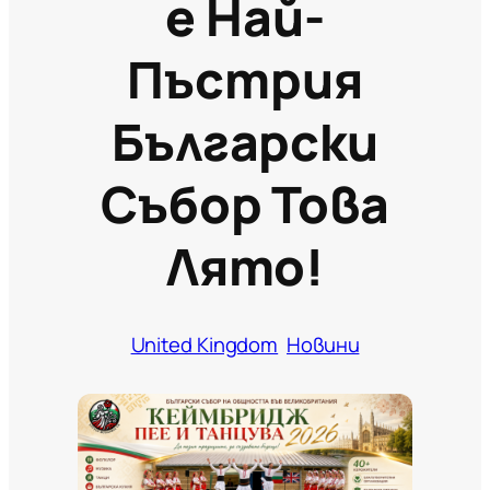
Е Най-
Пъстрия
Български
Събор Това
Лято!
United Kingdom
Новини