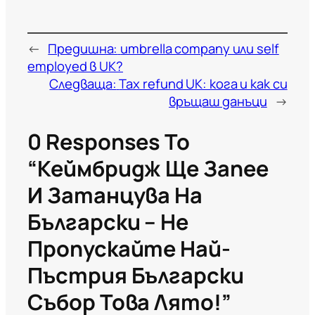
←
Предишна:
umbrella company или self
employed в UK?
Следваща:
Tax refund UK: кога и как си
връщаш данъци
→
0 Responses To
“Кеймбридж Ще Запее
И Затанцува На
Български – Не
Пропускайте Най-
Пъстрия Български
Събор Това Лято!”