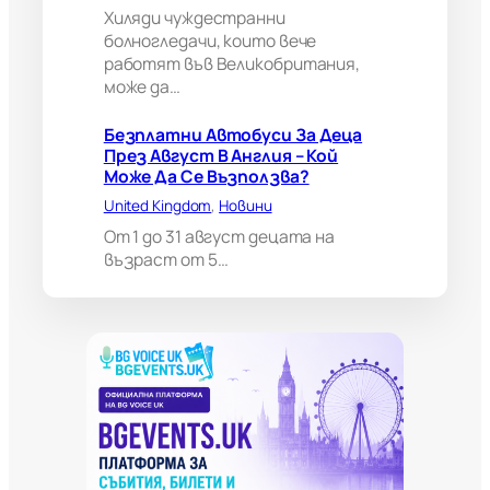
н
Хиляди чуждестранни
и
болногледачи, които вече
я
работят във Великобритания,
м
може да…
о
ж
е
Безплатни Автобуси За Деца
д
През Август В Англия – Кой
а
Може Да Се Възползва?
н
United Kingdom
, 
Новини
а
п
От 1 до 31 август децата на
р
възраст от 5…
а
в
и
в
а
ж
н
о
и
з
к