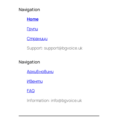
Navigation
Home
Групи
Страници
Support: support@bgvoice.uk
Navigation
Архив новини
Ивенти
Здравейте! Аз съм Алекс –
FAQ
виртуалният помощник на BG
Information: info@bgvoice.uk
VOICE UK. С какво мога да
помогна днес?