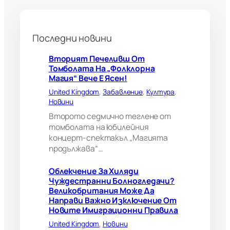
о
л
н
Последни новини
о
г
л
Вторият Печеливш От
е
Томболата На „Фолклорна
д
Магия“ Вече Е Ясен!
а
United Kingdom
, 
Забавление
, 
Култура
, 
ч
Новини
и
?
Второто седмично теглене от
В
томболата на юбилейния
е
концерт-спектакъл „Магията
л
продължава“…
и
к
Облекчение За Хиляди
о
Чуждестранни Болногледачи?
б
Великобритания Може Да
р
Направи Важно Изключение От
и
Новите Имиграционни Правила
т
а
United Kingdom
, 
Новини