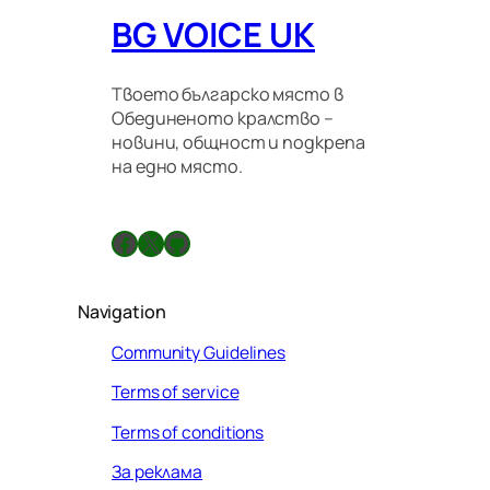
о
BG VOICE UK
н
н
и
п
Твоето българско място в
р
Обединеното кралство –
а
новини, общност и подкрепа
в
на едно място.
и
л
а
Facebook
X
GitHub
Navigation
Community Guidelines
Terms of service
Terms of conditions
За реклама