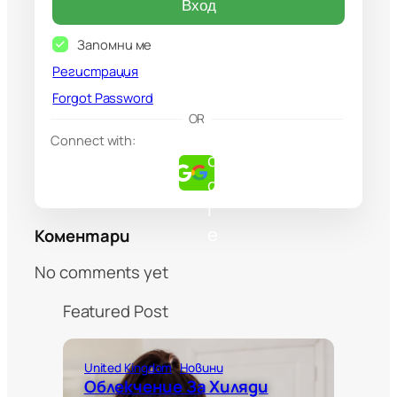
Вход
Запомни ме
Регистрация
Forgot Password
G
OR
o
Connect with:
o
g
l
e
Коментари
No comments yet
Featured Post
United Kingdom
Новини
Облекчение За Хиляди