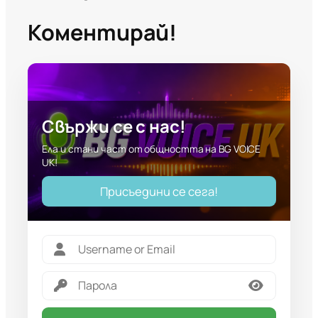
Коментирай!
Свържи се с нас!
Ела и стани част от общността на BG VOICE
UK!
Присъедини се сега!