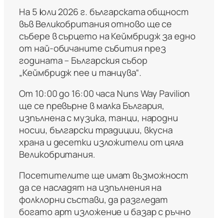
На 5 юли 2026 г. българската общност
във Великобритания отново ще се
събере в сърцето на Кеймбридж за едно
от най-обичаните събития през
годината – Българския събор
„Кеймбридж пее и танцува“.
От 10:00 до 16:00 часа Nuns Way Pavilion
ще се превърне в малка България,
изпълнена с музика, танци, народни
носии, български традиции, вкусна
храна и десетки изложители от цяла
Великобритания.
Посетителите ще имат възможност
да се насладят на изпълнения на
фолклорни състави, да разгледат
богато арт изложение и базар с ръчно