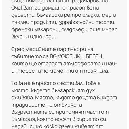
също няма да останат разочаровани.
Очакват ги домашно приготвени
десерти, български ретро сладки, мед и
пчелни продукти, здравословни торти,
френски макарони, сладолед и още много
вкусни изненади.
Сред медийните партньори на
събитието са BG VOICE UK и БГ БЕН,
които ще отразят атмосферата и най-
интересните моменти от празника.
Това не е просто фестивал. Това е
място, където българският дух
оживява. Място, където децата виждат
традициите ни отблизо, а
възрастните си припомнят част от
България, която носят в сърцето си,
независимо колко далеч живеят от