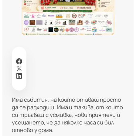
Facebook
X
LinkedIn
Има събития, на които отиваш просто
да се разходиш. Има и такива, от които
си тръгваш с усмивка, нови приятели и
усещането, че за няколко часа си бил
отново у дома.