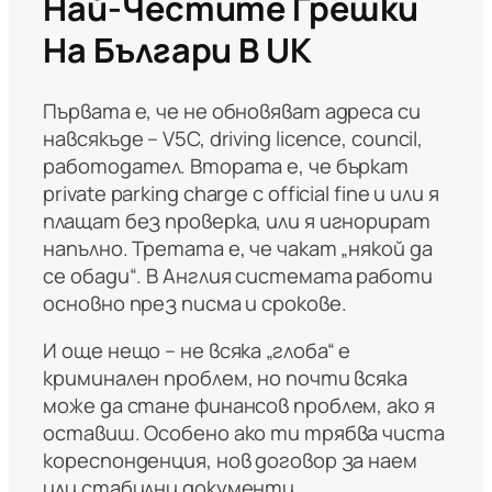
Най-Честите Грешки
На Българи В UK
Първата е, че не обновяват адреса си
навсякъде – V5C, driving licence, council,
работодател. Втората е, че бъркат
private parking charge с official fine и или я
плащат без проверка, или я игнорират
напълно. Третата е, че чакат „някой да
се обади“. В Англия системата работи
основно през писма и срокове.
И още нещо – не всяка „глоба“ е
криминален проблем, но почти всяка
може да стане финансов проблем, ако я
оставиш. Особено ако ти трябва чиста
кореспонденция, нов договор за наем
или стабилни документи.