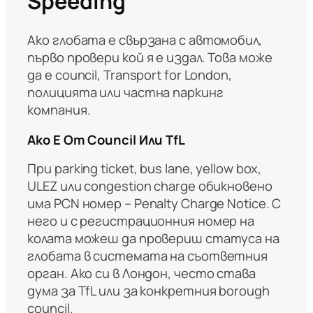
Speeding
Ако глобата е свързана с автомобил,
първо провери кой я е издал. Това може
да е council, Transport for London,
полицията или частна паркинг
компания.
Ако Е От Council Или TfL
При parking ticket, bus lane, yellow box,
ULEZ или congestion charge обикновено
има PCN номер – Penalty Charge Notice. С
него и с регистрационния номер на
колата можеш да провериш статуса на
глобата в системата на съответния
орган. Ако си в Лондон, често става
дума за TfL или за конкретния borough
council.