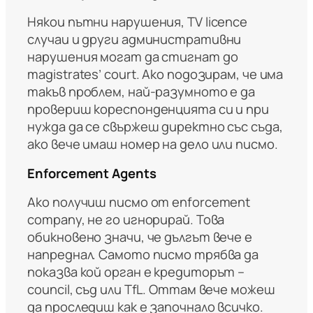
Някои пътни нарушения, TV licence
случаи и други административни
нарушения могат да стигнат до
magistrates’ court. Ако подозирам, че има
такъв проблем, най-разумното е да
провериш кореспонденцията си и при
нужда да се свържеш директно със съда,
ако вече имаш номер на дело или писмо.
Enforcement Agents
Ако получиш писмо от enforcement
company, не го игнорирай. Това
обикновено значи, че дългът вече е
напреднал. Самото писмо трябва да
показва кой орган е кредиторът –
council, съд или TfL. Оттам вече можеш
да проследиш как е започнало всичко.