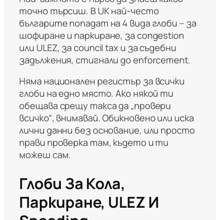
точно търсиш. В UK най-често
българите попадат на 4 вида глоби – за
шофиране и паркиране, за congestion
или ULEZ, за council tax и за съдебни
задължения, стигнали до enforcement.
Няма национален регистър за всички
глоби на едно място. Ако някой ти
обещава срещу такса да „провери
всичко“, внимавай. Обикновено или иска
лични данни без основание, или просто
прави проверка там, където и ти
можеш сам.
Глоби За Кола,
Паркиране, ULEZ И