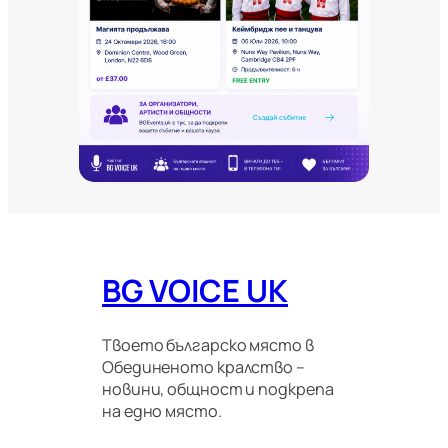
о
в
и
т
е
и
м
и
г
р
а
ц
и
о
BG VOICE UK
н
н
и
п
Твоето българско място в
р
Обединеното кралство –
а
новини, общност и подкрепа
в
на едно място.
и
л