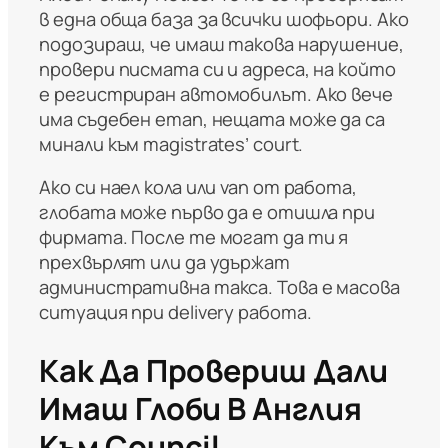
в една обща база за всички шофьори. Ако
подозираш, че имаш такова нарушение,
провери писмата си и адреса, на който
е регистриран автомобилът. Ако вече
има съдебен етап, нещата може да са
минали към magistrates’ court.
Ако си наел кола или van от работа,
глобата може първо да е отишла при
фирмата. После те могат да ти я
прехвърлят или да удържат
административна такса. Това е масова
ситуация при delivery работа.
Как Да Провериш Дали
Имаш Глоби В Англия
Към Council