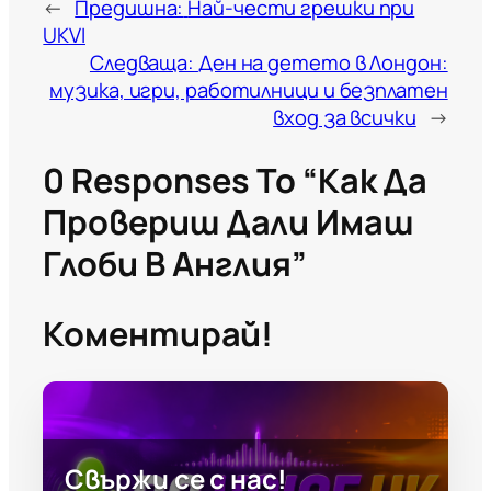
←
Предишна:
Най-чести грешки при
UKVI
Следваща:
Ден на детето в Лондон:
музика, игри, работилници и безплатен
вход за всички
→
0 Responses To “Как Да
Провериш Дали Имаш
Глоби В Англия”
Коментирай!
Свържи се с нас!