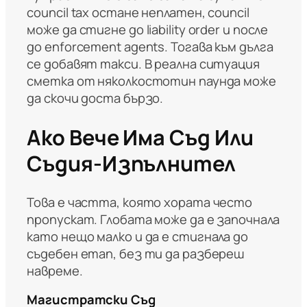
council tax остане неплатен, council
може да стигне до liability order и после
до enforcement agents. Тогава към дълга
се добавят такси. В реална ситуация
сметка от няколкостотин паунда може
да скочи доста бързо.
Ако Вече Има Съд Или
Съдия-Изпълнител
Това е частта, която хората често
пропускат. Глобата може да е започнала
като нещо малко и да е стигнала до
съдебен етап, без ти да разбереш
навреме.
Магистратски Съд