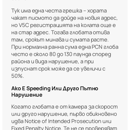
Тук има една честа грешка – хората
чакат писмото да дойде на новия адрес,
но V5C регистрацията на колата още е
на стар адрес. Тогава глобата отива
там, срокът минава и сумата расте.
При нормална ранна сума една PCN глоба
често е около 80 до 130 паунда според
района и вида нарушение, а при
изпуснат срок може да се увеличи с
50%.
Ако Е Speeding Или Друго Пътно
Нарушение
Когато глобата е от камера за скорост
или друго нарушение, първо обикновено
идва Notice of Intended Prosecution или
Fixed Penalty Notice. Те не се проверяват