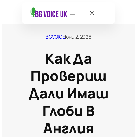
BGVOICE
юни 2, 2026
Как Да
Провериш
Дали Имаш
Глоби В
Англия