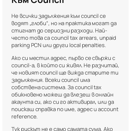
Не всички задължения към council се
водят „глоби“, но на практика могат да
стигнат до сериозни разходи. Най-
често това са council tax arrears, unpaid
parking PCN или други local penalties.
Ако си местил адрес, първо се свържи с
council-а, в който си живял. Не разчитай,
че новият council ще вижда старите ти
задължения. Всеки council има
собствена система. За council tax
обикновено можеш да влезеш в онлайн
акаунта си, ако си го активирал, или да
поискаш справка по име, адрес и account
reference.
Тук рискът не е само самата сума. Ако