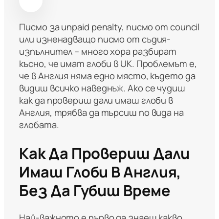
Писмо за unpaid penalty, писмо от council
или изненадващо писмо от съдия-
изпълнител – много хора разбират
късно, че имат глоби в UK. Проблемът е,
че в Англия няма едно място, където да
видиш всичко наведнъж. Ако се чудиш
как да провериш дали имаш глоби в
Англия, трябва да търсиш по вида на
глобата.
Как Да Провериш Дали
Имаш Глоби В Англия,
Без Да Губиш Време
Най-важното е първо да знаеш какво