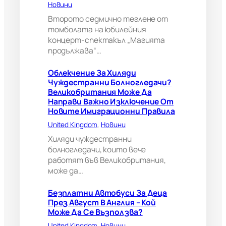
Новини
и
?
Второто седмично теглене от
В
томболата на юбилейния
е
концерт-спектакъл „Магията
л
продължава“…
и
к
Облекчение За Хиляди
о
Чуждестранни Болногледачи?
б
Великобритания Може Да
р
Направи Важно Изключение От
и
Новите Имиграционни Правила
т
а
United Kingdom
, 
Новини
н
Хиляди чуждестранни
и
болногледачи, които вече
я
работят във Великобритания,
м
може да…
о
ж
е
Безплатни Автобуси За Деца
д
През Август В Англия – Кой
а
Може Да Се Възползва?
н
United Kingdom
, 
Новини