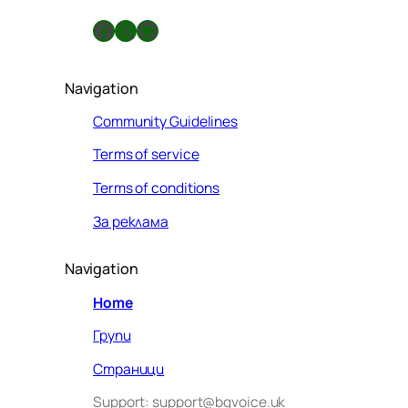
а
Facebook
X
GitHub
Navigation
Community Guidelines
Terms of service
Terms of conditions
За реклама
Navigation
Home
Групи
Страници
Support: support@bgvoice.uk