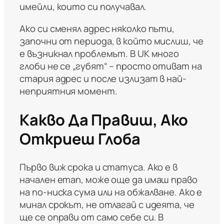
имейли, които си получавал.
Ако си сменял адрес няколко пъти,
започни от периода, в който мислиш, че
е възникнал проблемът. В UK много
глоби не се „губят“ – просто отиват на
стария адрес и после излизат в най-
неприятния момент.
Какво Да Правиш, Ако
Откриеш Глоба
Първо виж срока и статуса. Ако е в
начален етап, може още да имаш право
на по-ниска сума или на обжалване. Ако е
минал срокът, не отлагай с идеята, че
ще се оправи от само себе си. В