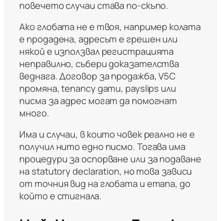
повечето случаи става по-скъпо.
Ако глобата не е твоя, например колата
е продадена, адресът е грешен или
някой е използвал регистрацията
неправилно, събери доказателства
веднага. Договор за продажба, V5C
промяна, tenancy дати, payslips или
писма за адрес могат да помогнат
много.
Има и случаи, в които човек реално не е
получил нито едно писмо. Тогава има
процедури за оспорване или за подаване
на statutory declaration, но това зависи
от точния вид на глобата и етапа, до
който е стигнала.