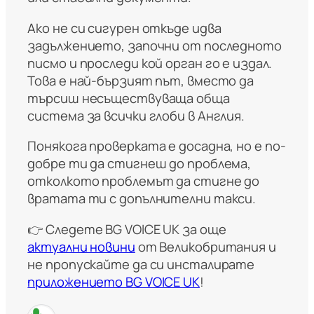
Ако не си сигурен откъде идва
задължението, започни от последното
писмо и проследи кой орган го е издал.
Това е най-бързият път, вместо да
търсиш несъществуваща обща
система за всички глоби в Англия.
Понякога проверката е досадна, но е по-
добре ти да стигнеш до проблема,
отколкото проблемът да стигне до
вратата ти с допълнителни такси.
👉 Следете BG VOICE UK за още
актуални новини
от Великобритания и
не пропускайте да си инсталирате
приложението BG VOICE UK
!