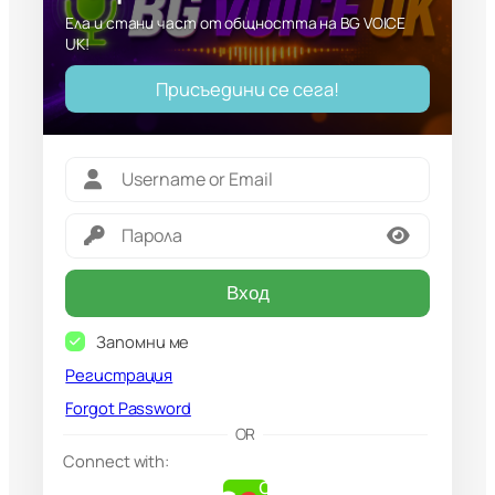
Ела и стани част от общността на BG VOICE
UK!
Присъедини се сега!
Вход
Запомни ме
Регистрация
Forgot Password
G
OR
o
Connect with:
o