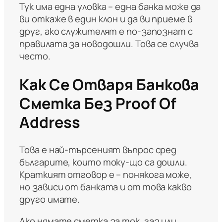
Тук има една уловка – една банка може да
ви откаже в един клон и да ви приеме в
друг, ако служителят е по-запознат с
правилата за новодошли. Това се случва
често.
Как Се Отваря Банкова
Сметка Без Proof Of
Address
Това е най-търсеният въпрос сред
българите, които току-що са дошли.
Краткият отговор е – понякога може,
но зависи от банката и от това какво
друго имате.
Ако нямате сметка за ток, газ или