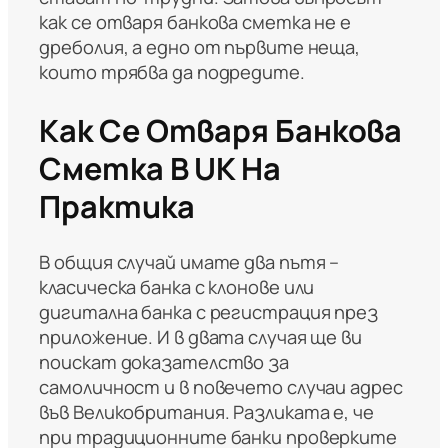
как се отваря банкова сметка не е
дреболия, а едно от първите неща,
които трябва да подредите.
Как Се Отваря Банкова
Сметка В UK На
Практика
В общия случай имате два пътя –
класическа банка с клонове или
дигитална банка с регистрация през
приложение. И в двата случая ще ви
поискат доказателство за
самоличност и в повечето случаи адрес
във Великобритания. Разликата е, че
при традиционните банки проверките