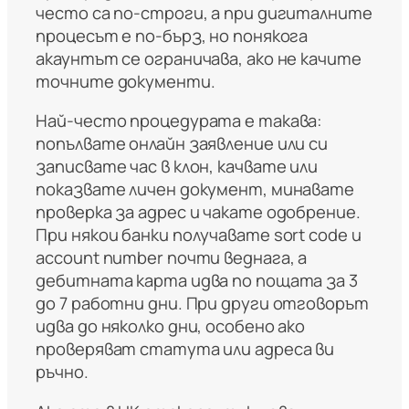
често са по-строги, а при дигиталните
процесът е по-бърз, но понякога
акаунтът се ограничава, ако не качите
точните документи.
Най-често процедурата е такава:
попълвате онлайн заявление или си
записвате час в клон, качвате или
показвате личен документ, минавате
проверка за адрес и чакате одобрение.
При някои банки получавате sort code и
account number почти веднага, а
дебитната карта идва по пощата за 3
до 7 работни дни. При други отговорът
идва до няколко дни, особено ако
проверяват статута или адреса ви
ръчно.