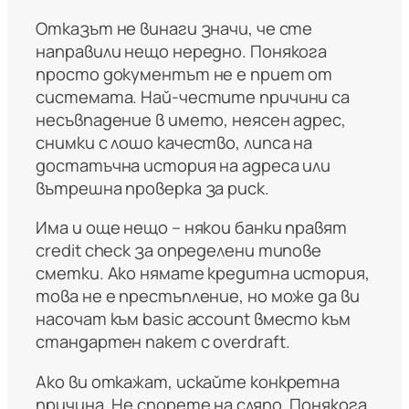
Отказът не винаги значи, че сте
направили нещо нередно. Понякога
просто документът не е приет от
системата. Най-честите причини са
несъвпадение в името, неясен адрес,
снимки с лошо качество, липса на
достатъчна история на адреса или
вътрешна проверка за риск.
Има и още нещо – някои банки правят
credit check за определени типове
сметки. Ако нямате кредитна история,
това не е престъпление, но може да ви
насочат към basic account вместо към
стандартен пакет с overdraft.
Ако ви откажат, искайте конкретна
причина. Не спорете на сляпо. Понякога