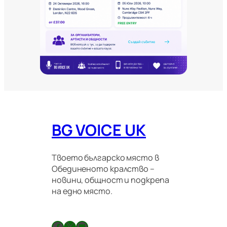
и
т
е
и
м
и
г
р
а
ц
и
о
BG VOICE UK
н
н
и
п
Твоето българско място в
р
Обединеното кралство –
а
новини, общност и подкрепа
в
на едно място.
и
л
а
Facebook
X
GitHub