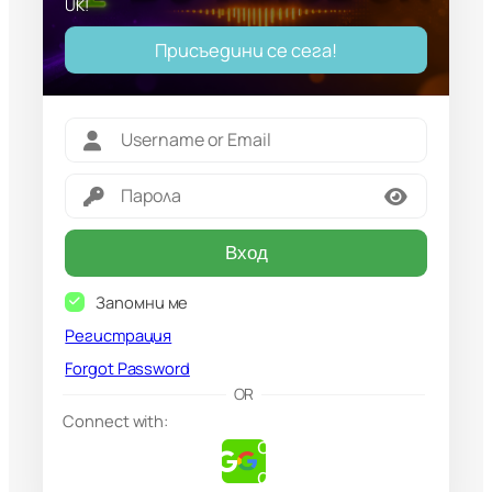
UK!
Присъедини се сега!
Вход
Запомни ме
Регистрация
Forgot Password
G
OR
o
Connect with:
o
g