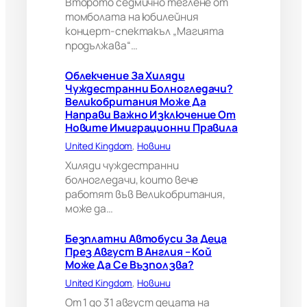
Второто седмично теглене от
В
томболата на юбилейния
е
концерт-спектакъл „Магията
л
продължава“…
и
к
Облекчение За Хиляди
о
Чуждестранни Болногледачи?
б
Великобритания Може Да
р
Направи Важно Изключение От
и
Новите Имиграционни Правила
т
а
United Kingdom
, 
Новини
н
Хиляди чуждестранни
и
болногледачи, които вече
я
работят във Великобритания,
м
може да…
о
ж
е
Безплатни Автобуси За Деца
д
През Август В Англия – Кой
а
Може Да Се Възползва?
н
United Kingdom
, 
Новини
а
п
От 1 до 31 август децата на