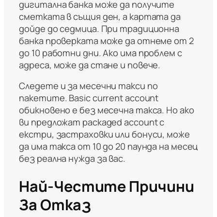
дигитална банка може да получите
сметката в същия ден, а картата да
дойде до седмица. При традиционна
банка проверката може да отнеме от 2
до 10 работни дни. Ако има проблем с
адреса, може да стане и повече.
Следете и за месечни такси по
пакетите. Basic current account
обикновено е без месечна такса. Но ако
ви предложат packaged account с
екстри, застраховки или бонуси, може
да има такса от 10 до 20 паунда на месец
без реална нужда за вас.
Най-Честите Причини
За Отказ