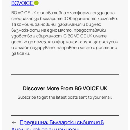
BGVOICE
BG VOICE UK е иновативна платформа, създадена
специално за българите в Обединеното кралство.
Тя комбинира новини, забавления и бизнес
възможности на едно място, предоставяйки
удобство и свързаност. С BG VOICE UK имате
достъп до полезна информация, групи за дискусии
и онлайн пазаруване, направени лесно и достъпно
за всеки.
Discover More From BG VOICE UK
Subscribe to get the latest posts sent to your email.
←
Предишна:
Български събития в
Англия: как да ги намираш