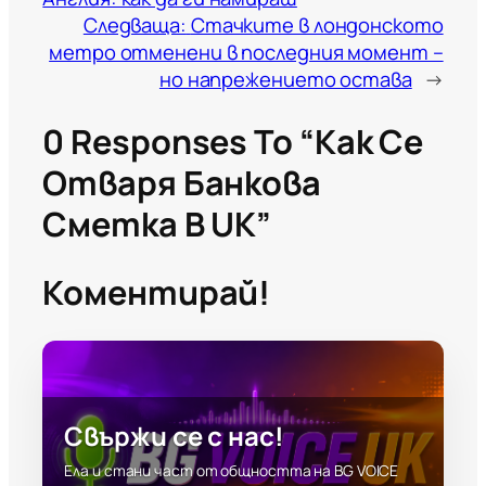
Следваща:
Стачките в лондонското
метро отменени в последния момент –
но напрежението остава
→
0 Responses To “Как Се
Отваря Банкова
Сметка В UK”
Коментирай!
Свържи се с нас!
Ела и стани част от общността на BG VOICE