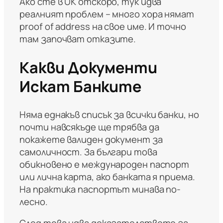
Ако сте в UK отскоро, тук идва
реалният проблем – много хора нямат
proof of address на свое име. И точно
там започват отказите.
Какви Документи
Искат Банките
Няма еднакъв списък за всички банки, но
почти навсякъде ще трябва да
покажете валиден документ за
самоличност. За българи това
обикновено е международен паспорт
или лична карта, ако банката я приема.
На практика паспортът минава по-
лесно.
След това идва доказателството за