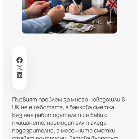
Facebook
X
LinkedIn
Първият проблем за много новодошли в
UK не е работата, а банкова сметка.
Без нея работодателят се бави с
плащането, наемодателят гледа
подозрително, а месечните сметки
стават по-трудни. Затова въпросът