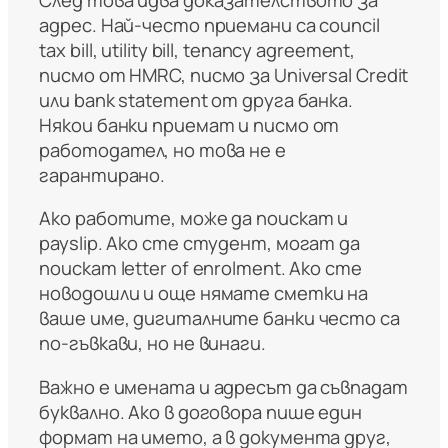
адрес. Най-често приемани са council
tax bill, utility bill, tenancy agreement,
писмо от HMRC, писмо за Universal Credit
или bank statement от друга банка.
Някои банки приемат и писмо от
работодател, но това не е
гарантирано.
Ако работите, може да поискат и
payslip. Ако сте студент, могат да
поискат letter of enrolment. Ако сте
новодошли и още нямате сметки на
ваше име, дигиталните банки често са
по-гъвкави, но не винаги.
Важно е имената и адресът да съвпадат
буквално. Ако в договора пише един
формат на името, а в документа друг,