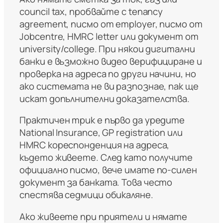
council tax, пробвайте с tenancy
agreement, писмо от employer, писмо от
Jobcentre, HMRC letter или документ от
university/college. При някои дигитални
банки е възможно видео верифициране и
проверка на адреса по други начини, но
ако системата не ви разпознае, пак ще
искат допълнителни доказателства.
Практичен трик е първо да уредите
National Insurance, GP registration или
HMRC кореспонденция на адреса,
където живеете. След като получите
официално писмо, вече имате по-силен
документ за банката. Това често
спестява седмици обикаляне.
Ако живеете при приятели и нямате