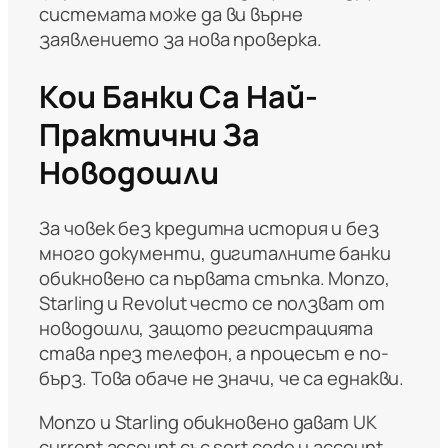
системата може да ви върне
заявлението за нова проверка.
Кои Банки Са Най-
Практични За
Новодошли
За човек без кредитна история и без
много документи, дигиталните банки
обикновено са първата стъпка. Monzo,
Starling и Revolut често се ползват от
новодошли, защото регистрацията
става през телефон, а процесът е по-
бърз. Това обаче не значи, че са еднакви.
Monzo и Starling обикновено дават UK
current account със sort code и account