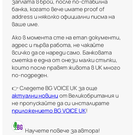
заплата в брой, после по-стабилна
банка, когато вече имате proof of
address и няколко официални писма на
ваше име.
Ако в момента сте на етап документи,
адрес и първа работа, не чакайте
всичко да се нареди само. Банковата
сметка е една от онези малки стъпки,
които после правят живота в UK много
по-подреден.
👉 Следете BG VOICE UK за още
актуални новини
от Великобритания и
не пропускайте да си инсталирате
приложението BG VOICE UK
!
Научете повече за автора!