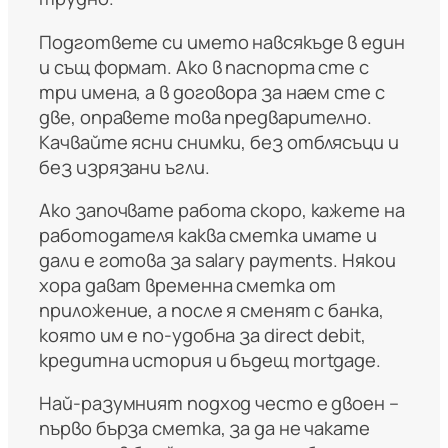
Подгответе си името навсякъде в един
и същ формат. Ако в паспорта сте с
три имена, а в договора за наем сте с
две, оправете това предварително.
Качвайте ясни снимки, без отблясъци и
без изрязани ъгли.
Ако започвате работа скоро, кажете на
работодателя каква сметка имате и
дали е готова за salary payments. Някои
хора дават временна сметка от
приложение, а после я сменят с банка,
която им е по-удобна за direct debit,
кредитна история и бъдещ mortgage.
Най-разумният подход често е двоен –
първо бърза сметка, за да не чакате