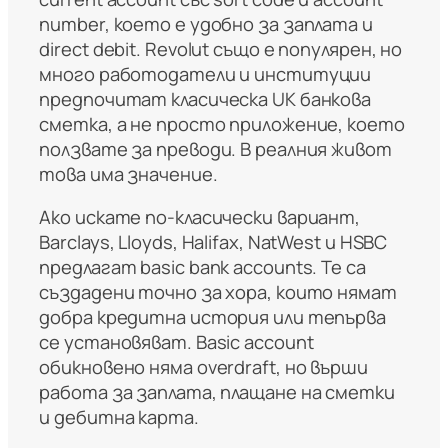
number, което е удобно за заплата и
direct debit. Revolut също е популярен, но
много работодатели и институции
предпочитат класическа UK банкова
сметка, а не просто приложение, което
ползвате за преводи. В реалния живот
това има значение.
Ако искате по-класически вариант,
Barclays, Lloyds, Halifax, NatWest и HSBC
предлагат basic bank accounts. Те са
създадени точно за хора, които нямат
добра кредитна история или тепърва
се установяват. Basic account
обикновено няма overdraft, но върши
работа за заплата, плащане на сметки
и дебитна карта.