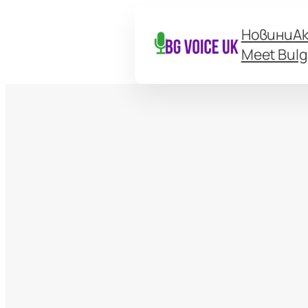
Новини
А
Meet Bulg