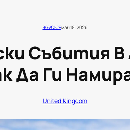
BGVOICE
май 18, 2026
ски Събития В 
ак Да Ги Намир
United Kingdom