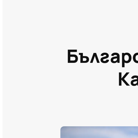
Българ
К