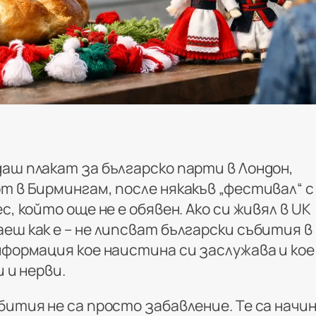
аш плакат за българско парти в Лондон,
т в Бирмингам, после някакъв „фестивал“ с
с, който още не е обявен. Ако си живял в UK
еш как е – не липсват български събития в
нформация кое наистина си заслужава и кое
и и нерви.
бития не са просто забавление. Те са начи