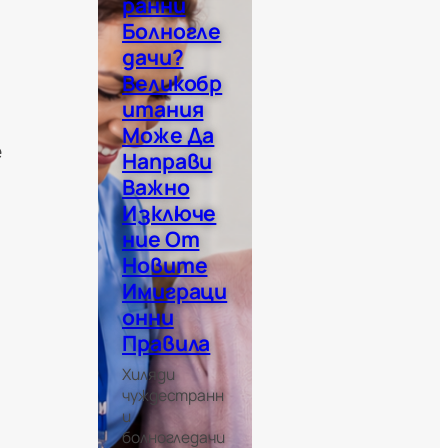
Ранни
Болногле
Дачи?
Великобр
Итания
Може Да
е
Направи
Важно
Изключе
Ние От
Новите
Имиграци
Онни
Правила
Хиляди
чуждестранн
и
болногледачи