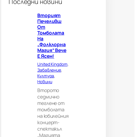
Последни новини
о
г
Вторият
л
Печеливш
е
От
д
Томболата
а
На
ч
„Фолклорна
и
Магия“ Вече
?
Е Ясен!
В
е
United Kingdom
, 
л
Забавление
, 
и
Култура
, 
к
Новини
о
Второто
б
седмично
р
теглене от
и
томболата
т
а
на юбилейния
н
концерт-
и
спектакъл
я
„Магията