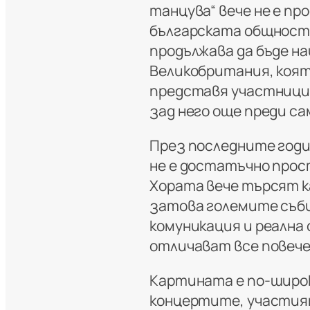
танцува“ вече не е пр
българската общност 
продължава да бъде н
Великобритания, коя
представя участници
зад него още преди са
През последните годи
не е достатъчно прост
Хората вече търсят к
затова големите съби
комуникация и реална 
отличават все повече
Картината е по-широк
концертите, участия