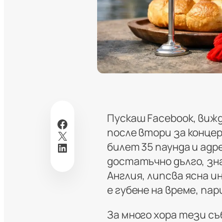
Пускаш Facebook, вижд
Facebook
после втори за концер
X
LinkedIn
билет 35 паунда и адре
достатъчно дълго, зна
Англия, липсва ясна и
е губене на време, пар
За много хора тези съ