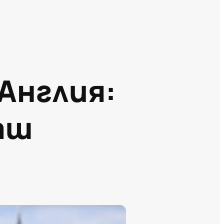
Англия:
аш