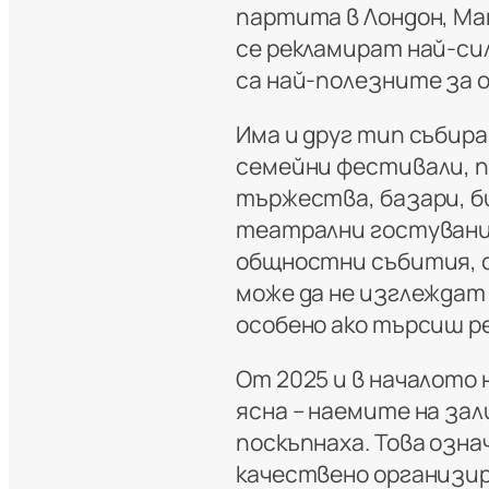
партита в Лондон, Ма
се рекламират най-сил
са най-полезните за
Има и друг тип събира
семейни фестивали, п
тържества, базари, б
театрални гостувани
общностни събития, о
може да не изглеждат
особено ако търсиш р
От 2025 и в началото
ясна – наемите на за
поскъпнаха. Това озна
качествено организир