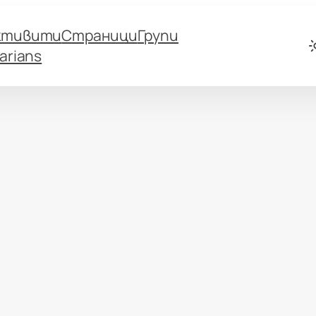
ктивити
Страници
Групи
arians