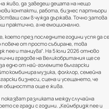
 на живо, да заведеш децата на нещо
нови контакти, работа, бизнес партньори
увстваш сам в чужда държава. Точно затова
ш практично, а не емоционално.
е, което през последните години успя да с
о повече от просто събиране, това
ж пее и танцува“. На 5 юли 2026 отново
злични градове на Великобритания ще се
за едно от най-големите български
ойто комбинира музика, фолклор, семейна
гарски бизнеси, сцена и усещането, че
ия общността още е жива.
 показват разликата между случайна
оето се гради с години. „Кеймбридж пее и