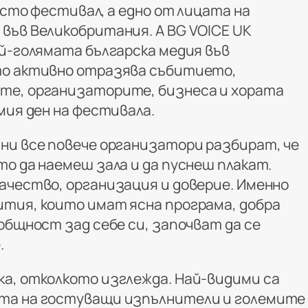
осто фестивал, а едно от лицата на
във Великобритания. А BG VOICE UK
ай-голямата българска медия във
то активно отразява събитието,
те, организаторите, бизнеса и хората
мия ден на фестивала.
ни все повече организатори разбират, че
о да наемеш зала и да пуснеш плакат.
ачество, организация и доверие. Именно
тия, които имат ясна програма, добра
общност зад себе си, започват да се
.
а, отколкото изглежда. Най-видими са
та на гостуващи изпълнители и големите