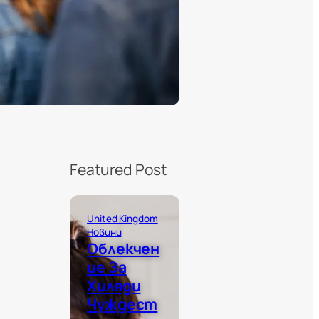
Featured Post
United Kingdom
Новини
Облекчен
Ие За
Хиляди
Чуждест
н