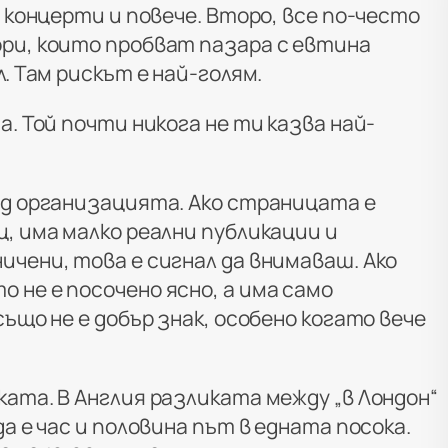
и концерти и повече. Второ, все по-често
ри, които пробват пазара с евтина
. Там рискът е най-голям.
а. Той почти никога не ти казва най-
ад организацията. Ако страницата е
, има малко реални публикации и
чени, това е сигнал да внимаваш. Ако
 не е посочено ясно, а има само
също не е добър знак, особено когато вече
ата. В Англия разликата между „в Лондон“
а е час и половина път в едната посока.