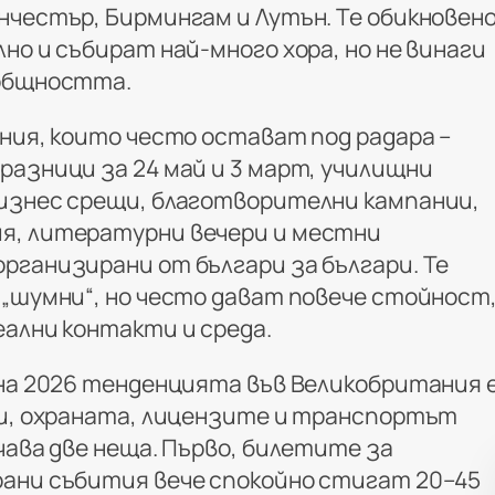
нчестър, Бирмингам и Лутън. Те обикновен
но и събират най-много хора, но не винаги
 общността.
ния, които често остават под радара –
разници за 24 май и 3 март, училищни
изнес срещи, благотворителни кампании,
я, литературни вечери и местни
рганизирани от българи за българи. Те
 „шумни“, но често дават повече стойност
еални контакти и среда.
 на 2026 тенденцията във Великобритания 
ли, охраната, лицензите и транспортът
чава две неща. Първо, билетите за
ани събития вече спокойно стигат 20–45