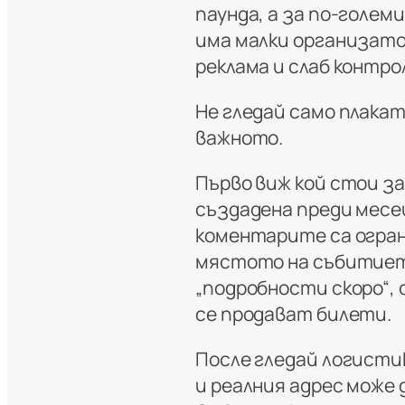
паунда, а за по-голем
има малки организато
реклама и слаб контрол
Не гледай само плакат
важното.
Първо виж кой стои з
създадена преди месец
коментарите са ограни
мястото на събитието
„подробности скоро“, 
се продават билети.
После гледай логистик
и реалния адрес може д