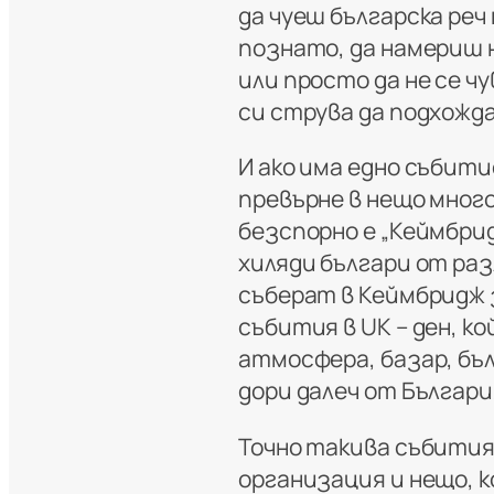
да чуеш българска реч
познато, да намериш 
или просто да не се ч
си струва да подхожда
И ако има едно събити
превърне в нещо мног
безспорно е „Кеймбрид
хиляди българи от ра
съберат в Кеймбридж 
събития в UK – ден, к
атмосфера, базар, бъл
дори далеч от Българ
Точно такива събития
организация и нещо, к