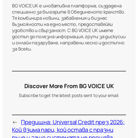
BG VOICE UK е иновативна платформа, създадена
специално за българите в Обединеното кралство.
Тя комбинира новини, забавления и бизнес
възможности на едно място, предоставяйки
удобство и свързаност. С BG VOICE UK имате
достъп до полезна информация, групи за дискусии
и онлайн пазаруване, направени лесно и достъпно
за всеки.
Discover More From BG VOICE UK
Subscribe to get the latest posts sent to your email.
←
Предишна:
Universal Credit през 2026:
Кой взима пари, кой остава с празни
ръце и защо системата не прощава