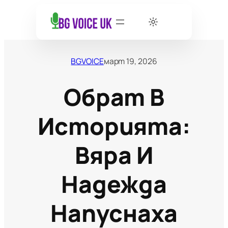
BGVOICE
март 19, 2026
Обрат В
Историята:
Вяра И
Надежда
Напуснаха