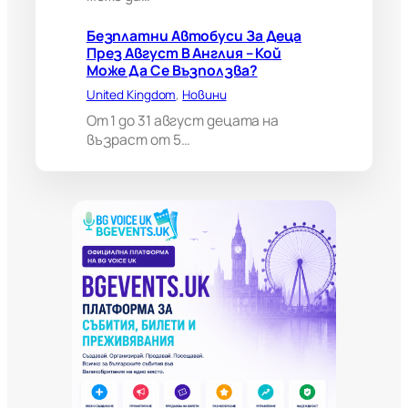
ж
е
Безплатни Автобуси За Деца
д
През Август В Англия – Кой
а
Може Да Се Възползва?
н
United Kingdom
, 
Новини
а
п
От 1 до 31 август децата на
р
възраст от 5…
а
в
и
в
а
ж
н
о
и
з
к
л
ю
ч
е