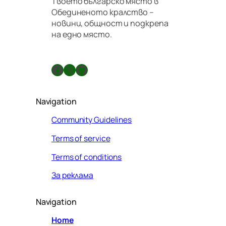
Твоето българско място в
р
Обединеното кралство –
а
новини, общност и подкрепа
в
на едно място.
и
л
а
Facebook
X
GitHub
Navigation
Community Guidelines
Terms of service
Terms of conditions
За реклама
Navigation
Home