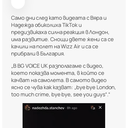
Само дни след като видеата с Вяра и
Надежда обиколиха TikTok и
предизвикаха силна реакция в Лондон,
има развитие. Снощи двете жени са се
качили на полет на Wizz Air и са се
прибрали в България.
„В BG VOICE UK разполагаме с видео,
което показва момента, в който се
качват на самолета. В самото видео
ясно се чува как казват: „bye bye London,
too much crime, bye bye, see you guys“.“