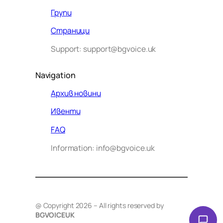
Групи
Страници
Support: support@bgvoice.uk
Navigation
Архив новини
Ивенти
Здравейте! Аз съм Алекс –
FAQ
виртуалният помощник на BG
Information: info@bgvoice.uk
VOICE UK. С какво мога да
помогна днес?
@ Copyright 2026 – All rights reserved by
BGVOICEUK