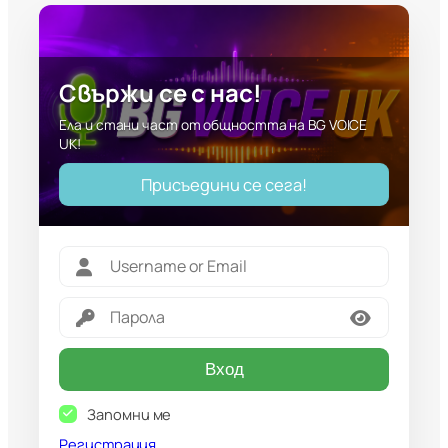
Свържи се с нас!
Ела и стани част от общността на BG VOICE
UK!
Присъедини се сега!
Вход
Запомни ме
Регистрация