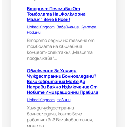
г
л
Вторият Печеливш От
е
Томболата На „Фолклорна
д
Магия“ Вече Е Ясен!
а
United Kingdom
, 
Забавление
, 
Култура
, 
ч
Новини
и
?
Второто седмично теглене от
В
томболата на юбилейния
е
концерт-спектакъл „Магията
л
продължава“…
и
к
Облекчение За Хиляди
о
Чуждестранни Болногледачи?
б
Великобритания Може Да
р
Направи Важно Изключение От
и
Новите Имиграционни Правила
т
а
United Kingdom
, 
Новини
н
Хиляди чуждестранни
и
болногледачи, които вече
я
работят във Великобритания,
м
може да…
о