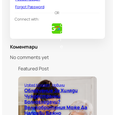
Forgot Password
G
OR
o
Connect with:
o
g
l
e
Коментари
No comments yet
Featured Post
United Kingdom
Новини
Облекчение За Хиляди
Чуждестранни
Болногледачи?
Великобритания Може Да
Направи Важно