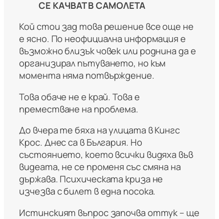
СЕ КАЧВАТ В САМОЛЕТА
Кой стои зад това решение все още не
е ясно. По неофициална информация е
възможно близък човек или роднина да е
организирал пътуването, но към
момента няма потвърждение.
Това обаче не е край. Това е
преместване на проблема.
До вчера те бяха на улицата в Кингс
Крос. Днес са в България. Но
състоянието, което всички видяха във
видеата, не се променя със смяна на
държава. Психическата криза не
изчезва с билет в една посока.
Истинският въпрос започва оттук – ще