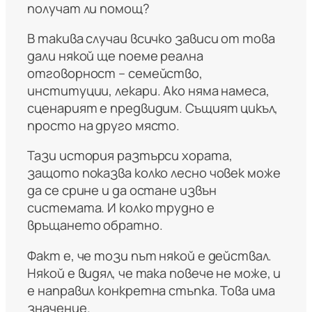
получат ли помощ?
В такива случаи всичко зависи от това
дали някой ще поеме реална
отговорност – семейство,
институции, лекари. Ако няма намеса,
сценарият е предвидим. Същият цикъл,
просто на друго място.
Тази история разтърси хората,
защото показва колко лесно човек може
да се срине и да остане извън
системата. И колко трудно е
връщането обратно.
Факт е, че този път някой е действал.
Някой е видял, че така повече не може, и
е направил конкретна стъпка. Това има
значение.