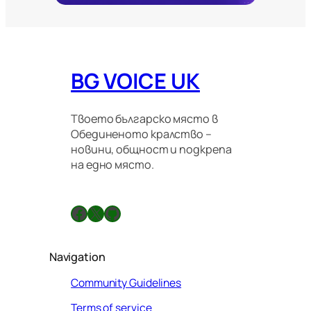
р
а
ц
и
о
BG VOICE UK
н
н
и
п
Твоето българско място в
р
Обединеното кралство –
а
новини, общност и подкрепа
в
на едно място.
и
л
а
Facebook
X
GitHub
Navigation
Community Guidelines
Terms of service