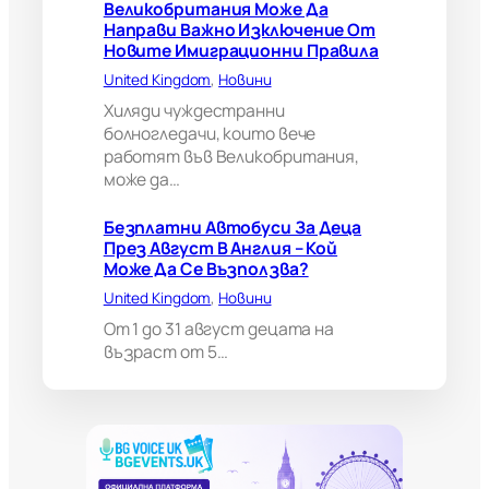
Великобритания Може Да
р
Направи Важно Изключение От
и
Новите Имиграционни Правила
т
а
United Kingdom
, 
Новини
н
Хиляди чуждестранни
и
болногледачи, които вече
я
работят във Великобритания,
м
може да…
о
ж
е
Безплатни Автобуси За Деца
д
През Август В Англия – Кой
а
Може Да Се Възползва?
н
United Kingdom
, 
Новини
а
п
От 1 до 31 август децата на
р
възраст от 5…
а
в
и
в
а
ж