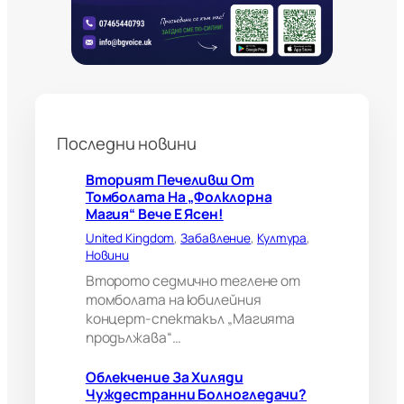
а
н
н
и
б
о
л
н
Последни новини
о
г
л
Вторият Печеливш От
е
Томболата На „Фолклорна
д
Магия“ Вече Е Ясен!
а
United Kingdom
, 
Забавление
, 
Култура
, 
ч
Новини
и
?
Второто седмично теглене от
В
томболата на юбилейния
е
концерт-спектакъл „Магията
л
продължава“…
и
к
Облекчение За Хиляди
о
Чуждестранни Болногледачи?
б