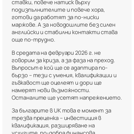
ставки, повече натиск върху
подизпълнителите и повече хора,
готови да работят за по-ниски
маржове. А за новодошлите без силен
английски и стабилни контакти става
още по-трудно.
В средата на февруари 2026 г. не
говорим за криза, а за фаза на преход.
Въпросът е кой ще се адаптира по-
бързо – тези с умения, квалификации и
гъвкавост ще оцелеят и дори ще
намерят нови възможности.
Останалите ще усетят напрежението.
За българите в UK това е момент за
трезва преценка – инвестиция в
квалификация, разширяване на
услугите, по-добра финансова