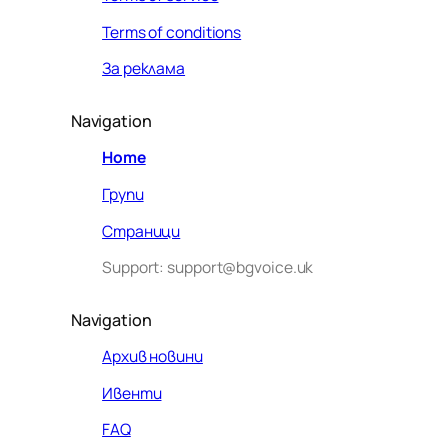
Terms of conditions
За реклама
Navigation
Home
Групи
Страници
Support: support@bgvoice.uk
Navigation
Архив новини
Ивенти
Здравейте! Аз съм Алекс –
FAQ
виртуалният помощник на BG