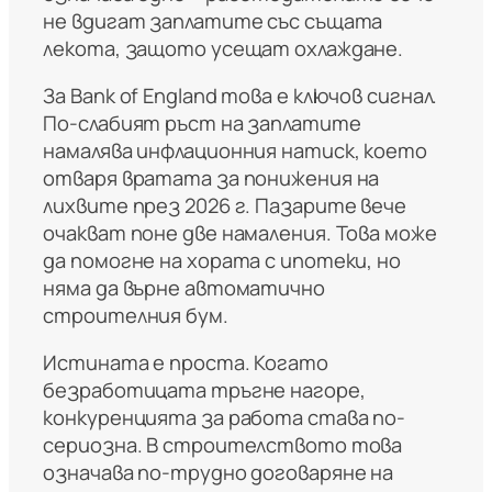
не вдигат заплатите със същата
лекота, защото усещат охлаждане.
За Bank of England това е ключов сигнал.
По-слабият ръст на заплатите
намалява инфлационния натиск, което
отваря вратата за понижения на
лихвите през 2026 г. Пазарите вече
очакват поне две намаления. Това може
да помогне на хората с ипотеки, но
няма да върне автоматично
строителния бум.
Истината е проста. Когато
безработицата тръгне нагоре,
конкуренцията за работа става по-
сериозна. В строителството това
означава по-трудно договаряне на