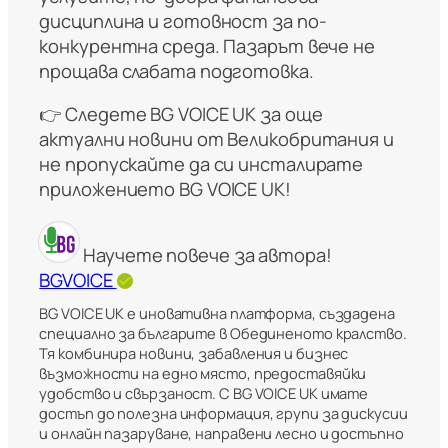
дисциплина и готовност за по-
конкурентна среда. Пазарът вече не
прощава слабата подготовка.
👉 Следете BG VOICE UK за още
актуални новини от Великобритания и
не пропускайте да си инсталирате
приложението BG VOICE UK!
Научете повече за автора!
BGVOICE
BG VOICE UK е иновативна платформа, създадена
специално за българите в Обединеното кралство.
Тя комбинира новини, забавления и бизнес
възможности на едно място, предоставяйки
удобство и свързаност. С BG VOICE UK имате
достъп до полезна информация, групи за дискусии
и онлайн пазаруване, направени лесно и достъпно