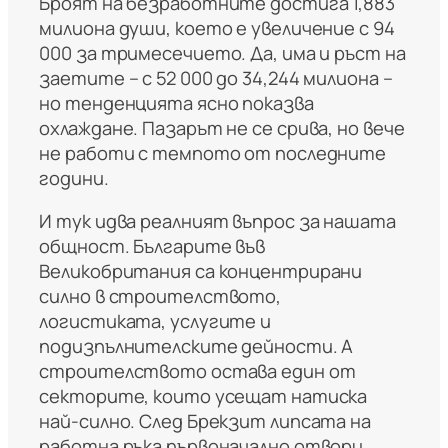
Броят на безработните достига 1,883
милиона души, което е увеличение с 94
000 за тримесечието. Да, има и ръст на
заетите – с 52 000 до 34,244 милиона –
но тенденцията ясно показва
охлаждане. Пазарът не се срива, но вече
не работи с темпото от последните
години.
И тук идва реалният въпрос за нашата
общност. Българите във
Великобритания са концентрирани
силно в строителството,
логистиката, услугите и
подизпълнителските дейности. А
строителството остава един от
секторите, които усещат натиска
най-силно. След Брекзит липсата на
работна ръка първоначално отвори