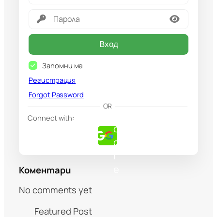
Вход
Запомни ме
Регистрация
Forgot Password
G
OR
o
Connect with:
o
g
l
e
Коментари
No comments yet
Featured Post