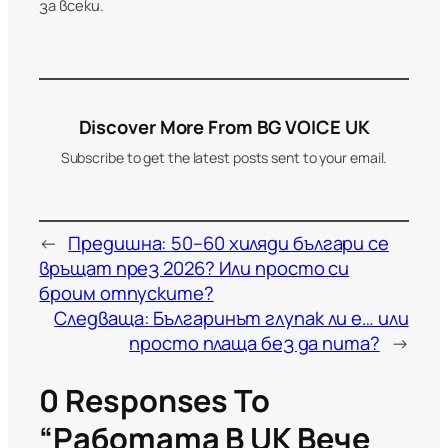
за всеки.
Discover More From BG VOICE UK
Subscribe to get the latest posts sent to your email.
←
Предишна:
50–60 хиляди българи се
връщат през 2026? Или просто си
броим отпуските?
Следваща:
Българинът глупак ли е… или
просто плаща без да пита?
→
0 Responses To
“Работата В UK Вече