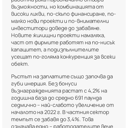
възможности, но комбинацията от
високи лихви, по-скъпо финансиране, по-
малко нови проекти и по-внимателни
инвеститори доведе до забавяне.
Новите жилищни проекти намаляха,
част от фирмите работят на по-нисък
капацитет, а подизпълнителите
усещат по-голяма конкуренция за всеки
обект.
Ръстът на заплатите също започва да
губи инерция. Без бонуси
възнагражденията растат с 4,2% на
годишна база до средно 691 паунда
седмично – най-слабото увеличение от
началото на 2022 г. В частния сектор
темпът се забавя до 3,4%. Това
означава едно – работодателите вече