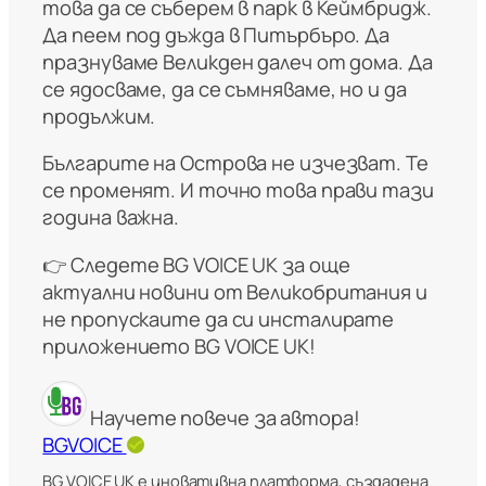
това да се съберем в парк в Кеймбридж.
Да пеем под дъжда в Питърбъро. Да
празнуваме Великден далеч от дома. Да
се ядосваме, да се съмняваме, но и да
продължим.
Българите на Острова не изчезват. Те
се променят. И точно това прави тази
година важна.
👉 Следете BG VOICE UK за още
актуални новини от Великобритания и
не пропускаите да си инсталирате
приложението BG VOICE UK!
Научете повече за автора!
BGVOICE
BG VOICE UK е иновативна платформа, създадена