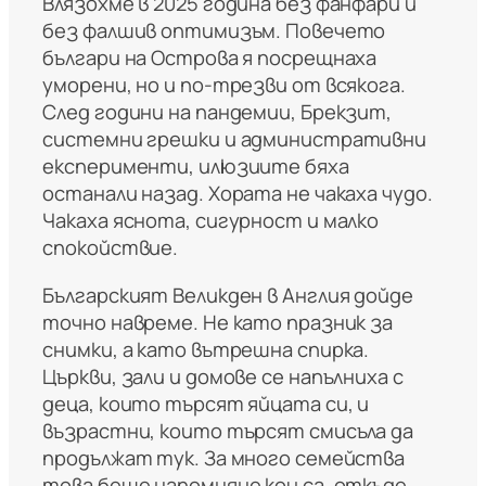
Влязохме в 2025 година без фанфари и
без фалшив оптимизъм. Повечето
българи на Острова я посрещнаха
уморени, но и по-трезви от всякога.
След години на пандемии, Брекзит,
системни грешки и административни
експерименти, илюзиите бяха
останали назад. Хората не чакаха чудо.
Чакаха яснота, сигурност и малко
спокойствие.
Българският Великден в Англия дойде
точно навреме. Не като празник за
снимки, а като вътрешна спирка.
Църкви, зали и домове се напълниха с
деца, които търсят яйцата си, и
възрастни, които търсят смисъла да
продължат тук. За много семейства
това беше напомняне кои са, откъде