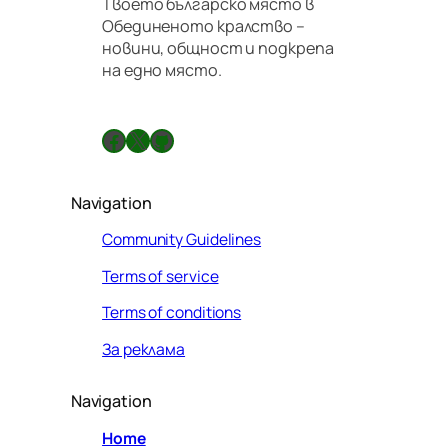
Твоето българско място в
р
Обединеното кралство –
а
новини, общност и подкрепа
в
на едно място.
и
л
а
Facebook
X
GitHub
Navigation
Community Guidelines
Terms of service
Terms of conditions
За реклама
Navigation
Home