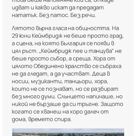
идват и какво искат да предадат
нататък. Без патос. Без речи.
Лятото върна гласа на общността. На
29 юни Кеймбридж не беше просто град,
а сцена, на която България се появи в
цял ръст. „Кеймбридж пее и танцува“ не
беше просто събор, а среща. Хора от
цялото Обединено кралство се събраха
не да гледат, а да участват. Деца в
носии, музиканти, танцьори, хора,
които не се познават, но се разбират
без много думи. Слънцето напичаше, но
никой не бързаше да си тръгне. Защото
когато се хванеш на хоро далеч от
дома, времето спира.