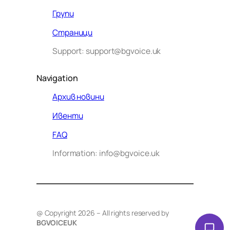
Групи
Страници
Support: support@bgvoice.uk
Navigation
Архив новини
Ивенти
Здравейте! Аз съм Алекс –
FAQ
виртуалният помощник на BG
Information: info@bgvoice.uk
VOICE UK. С какво мога да
помогна днес?
@ Copyright 2026 – All rights reserved by
BGVOICEUK