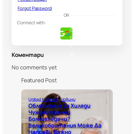
Forgot Password
G
OR
o
Connect with:
o
g
l
e
Коментари
No comments yet
Featured Post
United Kingdom
Новини
Облекчение За Хиляди
Чуждестранни
Болногледачи?
Великобритания Може Да
Направи Важно