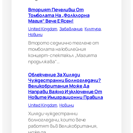
г
л
Вторият Печеливш От
е
Томболата На „Фолклорна
д
Магия“ Вече Е Ясен!
а
United Kingdom
, 
Забавление
, 
Култура
, 
ч
Новини
и
?
Второто седмично теглене от
В
томболата на юбилейния
е
концерт-спектакъл „Магията
л
продължава“…
и
к
Облекчение За Хиляди
о
Чуждестранни Болногледачи?
б
Великобритания Може Да
р
Направи Важно Изключение От
и
Новите Имиграционни Правила
т
а
United Kingdom
, 
Новини
н
Хиляди чуждестранни
и
болногледачи, които вече
я
работят във Великобритания,
м
може да…
о