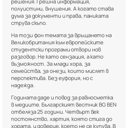
решения. Грешна информация,
полуистини, внушения. А когато става
дума за документи и права, паниката
струва скъпо.
На този фон темата за връщането на
Великобритания към европейските
студентски програми отвори нов
разговор. Не като сензация, а като
възможност. За млади хора, за
семейства, за онези, които мислят в
перспектива. Без еуфория, но с
надежда.
Годината даде и повод за равносметка
в медиите. Българският вестник BG BEN
отбеляза 25 години. Четвърт век
постоянство, хартия, която стига до
хората, и доверие, което не се купува. В