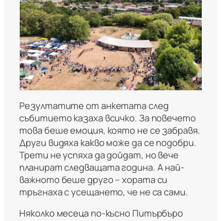
Резултатите от анкетата след
събитието казаха всичко. За повечето
това беше емоция, която не се забравя.
Други видяха какво може да се подобри.
Трети не успяха да дойдат, но вече
планират следващата година. А най-
важното беше друго – хората си
тръгнаха с усещането, че не са сами.
Няколко месеца по-късно Питърбъро