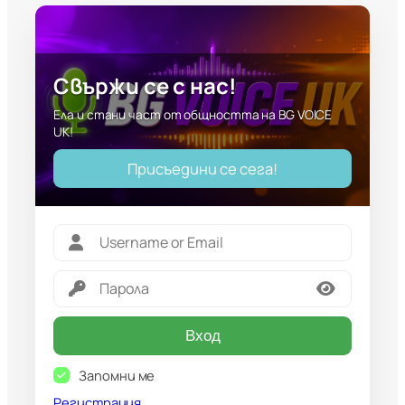
Свържи се с нас!
Ела и стани част от общността на BG VOICE
UK!
Присъедини се сега!
Вход
Запомни ме
Регистрация