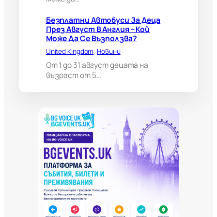
ж
е
Безплатни Автобуси За Деца
д
През Август В Англия – Кой
а
Може Да Се Възползва?
н
United Kingdom
, 
Новини
а
п
От 1 до 31 август децата на
р
възраст от 5…
а
в
и
в
а
ж
н
о
и
з
к
л
ю
ч
е