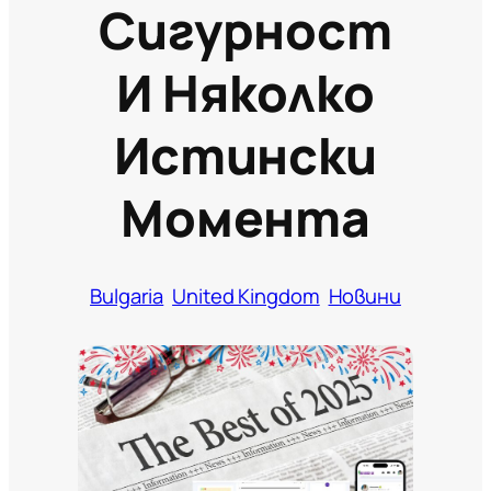
Сигурност
И Няколко
Истински
Момента
Bulgaria
United Kingdom
Новини