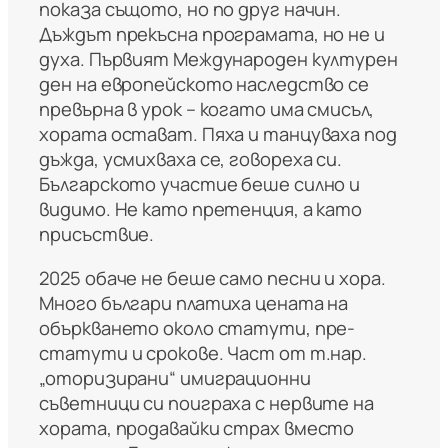
показа същото, но по друг начин.
Дъждът прекъсна програмата, но не и
духа. Първият Международен културен
ден на европейското наследство се
превърна в урок – когато има смисъл,
хората остават. Пяха и танцуваха под
дъжда, усмихваха се, говореха си.
Българското участие беше силно и
видимо. Не като претенция, а като
присъствие.
2025 обаче не беше само песни и хора.
Много българи платиха цената на
объркването около статути, пре-
статути и срокове. Част от т.нар.
„оторизирани“ имиграционни
съветници си поиграха с нервите на
хората, продавайки страх вместо