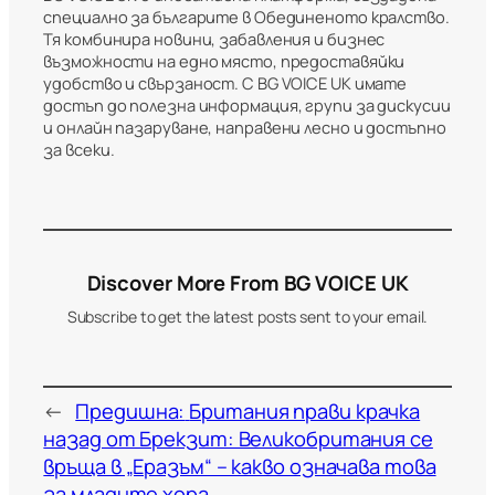
специално за българите в Обединеното кралство.
Тя комбинира новини, забавления и бизнес
възможности на едно място, предоставяйки
удобство и свързаност. С BG VOICE UK имате
достъп до полезна информация, групи за дискусии
и онлайн пазаруване, направени лесно и достъпно
за всеки.
Discover More From BG VOICE UK
Subscribe to get the latest posts sent to your email.
←
Предишна:
Британия прави крачка
назад от Брекзит: Великобритания се
връща в „Еразъм“ – какво означава това
за младите хора