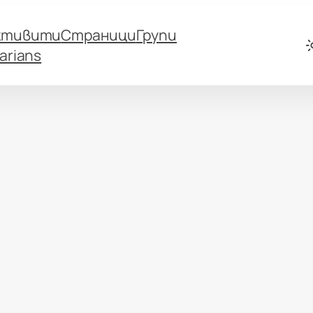
ктивити
Страници
Групи
arians