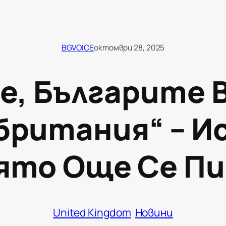
BGVOICE
октомври 28, 2025
е, Българите 
британия“ – И
ято Още Се П
United Kingdom
Новини