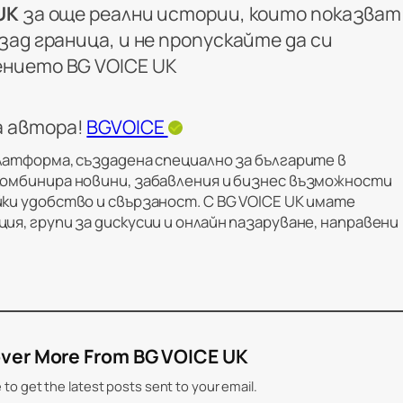
UK
за още реални истории, които показват
ад граница, и не пропускайте да си
ението
BG VOICE UK
а автора!
BGVOICE
латформа, създадена специално за българите в
комбинира новини, забавления и бизнес възможности
ки удобство и свързаност. С BG VOICE UK имате
ия, групи за дискусии и онлайн пазаруване, направени
ver More From BG VOICE UK
 to get the latest posts sent to your email.