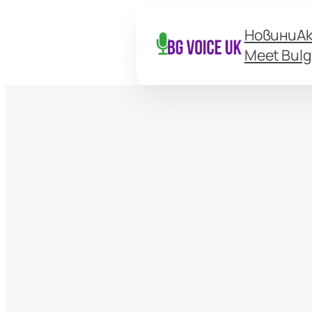
Новини
А
Meet Bulg