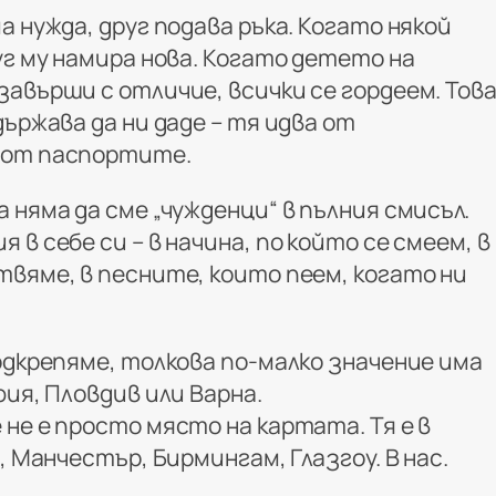
а нужда, друг подава ръка. Когато някой
уг му намира нова. Когато детето на
авърши с отличие, всички се гордеем. Тов
държава да ни даде – тя идва от
 от паспортите.
 няма да сме „чужденци“ в пълния смисъл.
в себе си – в начина, по който се смеем, в
твяме, в песните, които пеем, когато ни
одкрепяме, толкова по-малко значение има
фия, Пловдив или Варна.
не е просто място на картата. Тя е в
, Манчестър, Бирмингам, Глазгоу. В нас.