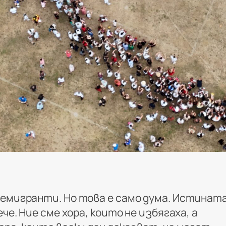
 емигранти. Но това е само дума. Истинат
ече. Ние сме хора, които не избягаха, а