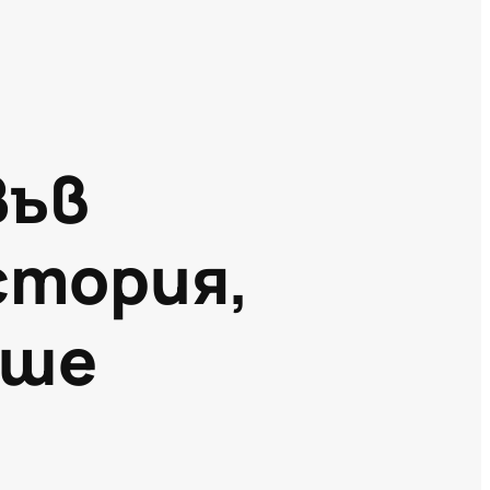
Във
стория,
ише