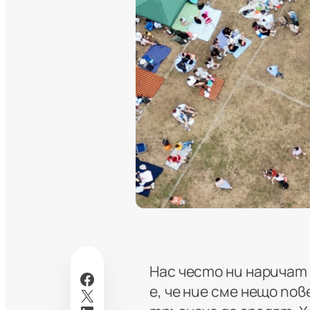
Нас често ни наричат
Facebook
е, че ние сме нещо пов
X