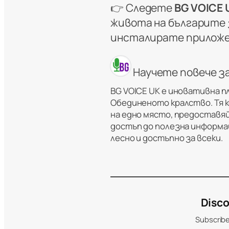
👉 Следете
BG VOICE 
живота на българите з
инсталирате прилож
Научете повече з
BG VOICE UK е иновативна п
Обединеното кралство. Тя 
на едно място, предоставяй
достъп до полезна информац
лесно и достъпно за всеки.
Disco
Subscribe