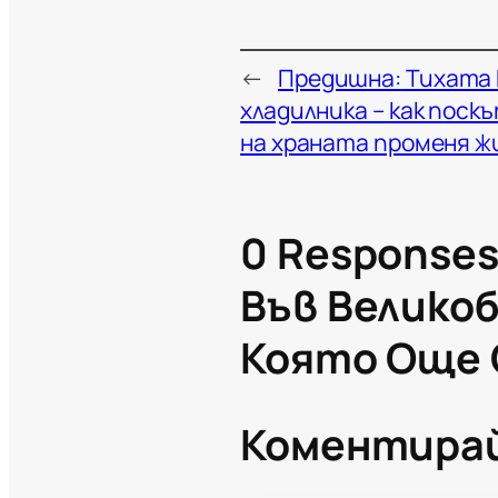
←
Предишна:
Тихата 
хладилника – как поск
на храната променя ж
0 Responses
Във Велико
Която Още 
Коментира