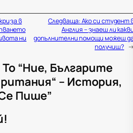
криза в
Следваща:
Ако си студент 
ъпването
Англия – знаеш ли какв
ивота ни
допълнителни помощи можеш д
получиш?
 To “Ние, Българите
британия“ – История,
Се Пише”
й!