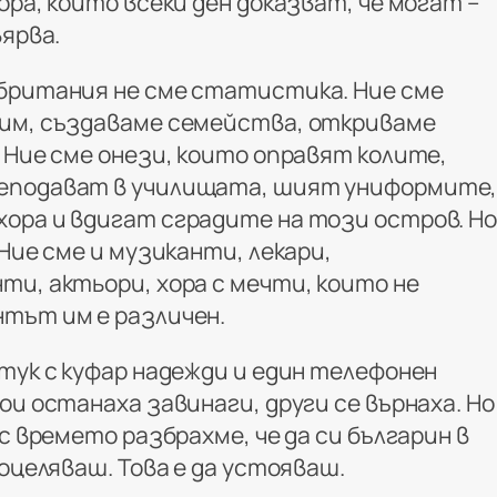
ора, които всеки ден доказват, че могат –
вярва.
британия не сме статистика. Ние сме
им, създаваме семейства, откриваме
 Ние сме онези, които оправят колите,
еподават в училищата, шият униформите
ора и вдигат сградите на този остров. Н
 Ние сме и музиканти, лекари,
ти, актьори, хора с мечти, които не
тът им е различен.
тук с куфар надежди и един телефонен
ои останаха завинаги, други се върнаха. Но
 с времето разбрахме, че да си българин в
 оцеляваш. Това е да устояваш.