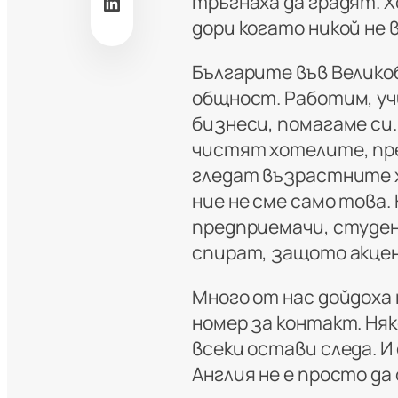
LinkedIn
тръгнаха да градят. Х
дори когато никой не 
Българите във Велико
общност. Работим, уч
бизнеси, помагаме си.
чистят хотелите, пр
гледат възрастните х
ние не сме само това.
предприемачи, студен
спират, защото акцен
Много от нас дойдоха 
номер за контакт. Няк
всеки остави следа. И
Англия не е просто да