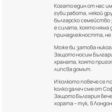
Когато един от нас им
губи работа, някой др
българско семейство з
е силата, която няма 
принадлежността, не
Може би затова никога
Защото носим България 
храната, която приго
липсва домът.
И колкото повече се п
колко далеч сме от Со
Защото България вече 
хората – тук, в Лондон