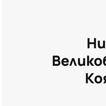
Ни
Велико
Ко