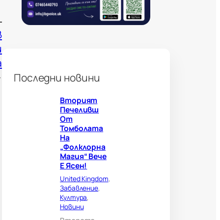
а
н
н
в
и
б
и
о
а
л
н
→
Последни новини
о
г
Вторият
л
Печеливш
е
От
д
Томболата
а
На
ч
„Фолклорна
и
Магия“ Вече
?
Е Ясен!
В
е
United Kingdom
, 
л
Забавление
, 
и
Култура
, 
к
Новини
о