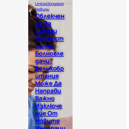
United Kingdom
Новини
Облекчен
Ие За
Хиляди
Чуждест
Ранни
,
Болногле
о
Дачи?
Великобр
Итания
Може Да
Направи
Важно
Изключе
Ние От
Новите
Имиграци