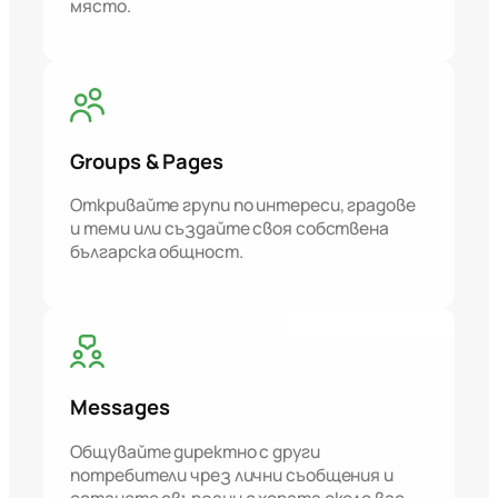
място.
Groups & Pages
Откривайте групи по интереси, градове
и теми или създайте своя собствена
българска общност.
Messages
Общувайте директно с други
потребители чрез лични съобщения и
останете свързани с хората около вас.