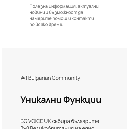
Полезна информация, актуални
новини и възможност да
намерите помощ и контакти
по всяко време.
#1 Bulgarian Community
Уникални
Функции
BG VOICE UK събира българите
във Великобритания на едно