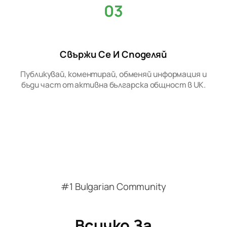
03
Свържи Се И Споделяй
Публикувай, коментирай, обменяй информация и
бъди част от активна българска общност в UK.
#1 Bulgarian Community
Всичко За