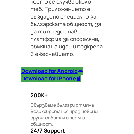
което се случва около
теб. Приложението е
създадено специално за
българската общност, за
да ти предостави
платформа за споделяне,
обмяна на идеи и подкрепа
в ежедневието.
Download for Android
Download for IPhone
200K+
Свързваме българи от цяла
Великобритания чрез новини,
групи, събития и реална
общност.
24/7 Support