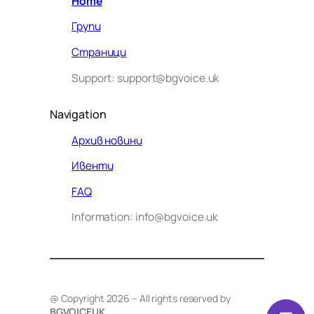
Home
Групи
Страници
Support: support@bgvoice.uk
Navigation
Архив новини
Ивенти
Здравейте! Аз съм Алекс –
FAQ
виртуалният помощник на BG
Information: info@bgvoice.uk
VOICE UK. С какво мога да
помогна днес?
@ Copyright 2026 – All rights reserved by
BGVOICEUK