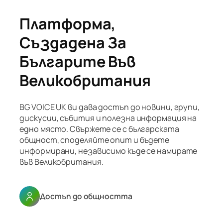
Платформа,
Създадена За
Българите Във
Великобритания
BG VOICE UK ви дава достъп до новини, групи,
дискусии, събития и полезна информация на
едно място. Свържете се с българската
общност, споделяйте опит и бъдете
информирани, независимо къде се намирате
във Великобритания.
Достъп до общността