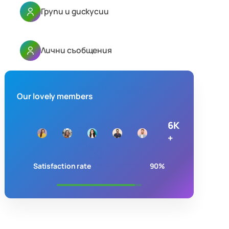
Групи и дискусии
Лични съобщения
Новини и актуална информация
Our lovely members
6K
+
Satisfaction rate
90%