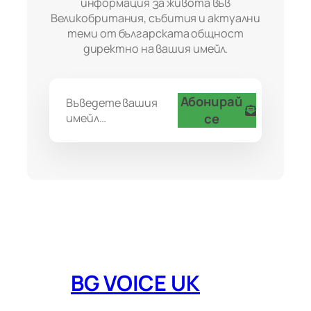
информация за живота във
Великобритания, събития и актуални
теми от българската общност
директно на вашия имейл.
Абонирай
Въведете вашия
се
имейл…
BG VOICE UK