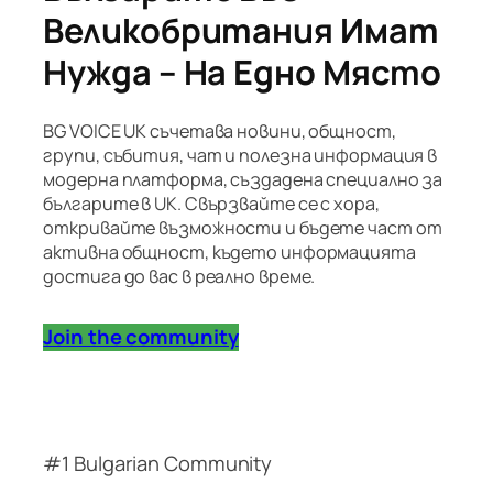
Великобритания Имат
Нужда – На Едно Място
BG VOICE UK съчетава новини, общност,
групи, събития, чат и полезна информация в
модерна платформа, създадена специално за
българите в UK. Свързвайте се с хора,
откривайте възможности и бъдете част от
активна общност, където информацията
достига до вас в реално време.
Join the community
#1 Bulgarian Community