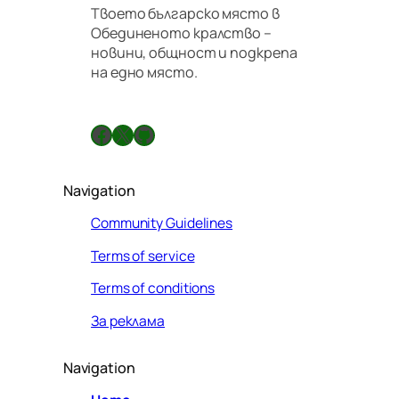
Твоето българско място в
Обединеното кралство –
новини, общност и подкрепа
на едно място.
Facebook
X
GitHub
Navigation
Community Guidelines
Terms of service
Terms of conditions
За реклама
Navigation