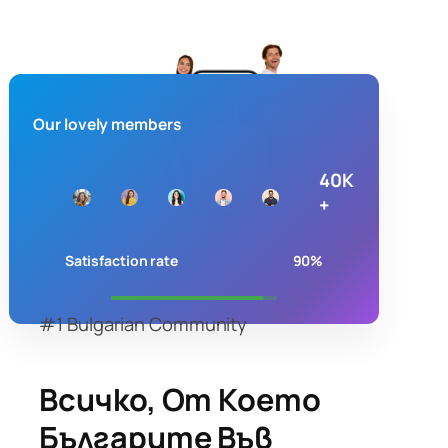
Our lovely members
40K
+
Satisfaction rate
90%
#1 Bulgarian Community
Всичко, От Което
Българите Във